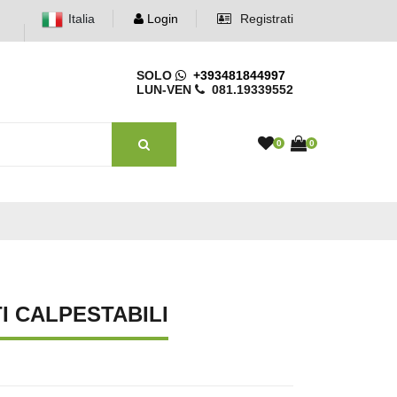
Italia
Login
Registrati
SOLO
+393481844997
LUN-VEN
081.19339552
0
0
I CALPESTABILI