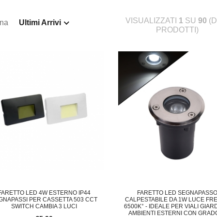
VISUALIZZATI
1
SU
90
(D
ina
Ultimi Arrivi
PRODOTTI)
FARETTO LED 4W ESTERNO IP44
FARETTO LED SEGNAPASS
GNAPASSI PER CASSETTA 503 CCT
CALPESTABILE DA 1W LUCE FR
SWITCH CAMBIA 3 LUCI
6500K° - IDEALE PER VIALI GIARD
AMBIENTI ESTERNI CON GRADO