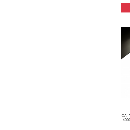
CALP
400