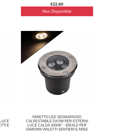
€22,60
Non Disponibile
KIT 5 PROFILI IN ALLUMINIO DA INC
NTILATORE DA SOFFITTO LED 80W 42"
€119,00
69,00
D
FARETTO LED SEGNAPASSO
 LUCE
CALPESTABILE DA 5W PER ESTERNI
TTI E
LUCE CALDA 3000K° - IDEALE PER
GIARDINI VIALETTI SENTIERI E AREE