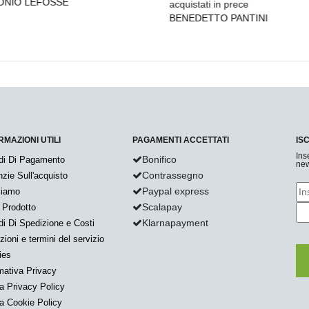
NIO LEFOSSE
acquistati in prece
BENEDETTO PANTINI
RMAZIONI UTILI
PAGAMENTI ACCETTATI
IS
Ins
Bonifico
di Di Pagamento
new
Contrassegno
zie Sull'acquisto
Paypal express
Siamo
Scalapay
 Prodotto
Klarnapayment
i Di Spedizione e Costi
zioni e termini del servizio
ies
mativa Privacy
a Privacy Policy
a Cookie Policy