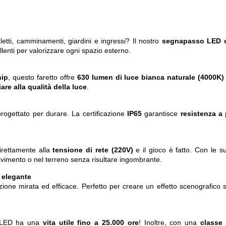
letti, camminamenti, giardini e ingressi? Il nostro
segnapasso LED c
llenti per valorizzare ogni spazio esterno.
hip
, questo faretto offre
630 lumen di luce bianca naturale (4000K)
re alla qualità della luce
.
progettato per durare. La certificazione
IP65
garantisce
resistenza a 
irettamente alla
tensione di rete (220V)
e il gioco è fatto. Con le 
pavimento o nel terreno senza risultare ingombrante.
o elegante
zione mirata ed efficace. Perfetto per creare un effetto scenografico
to LED ha una
vita utile fino a 25.000 ore
! Inoltre, con una
classe