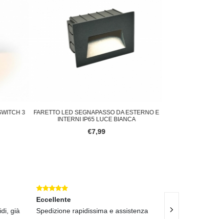
WITCH 3
FARETTO LED SEGNAPASSO DA ESTERNO E
FARETTO LED 
INTERNI IP65 LUCE BIANCA
INTERNI ED
€7,99
Eccellente
i, già
Spedizione rapidissima e assistenza
Spedizione velo