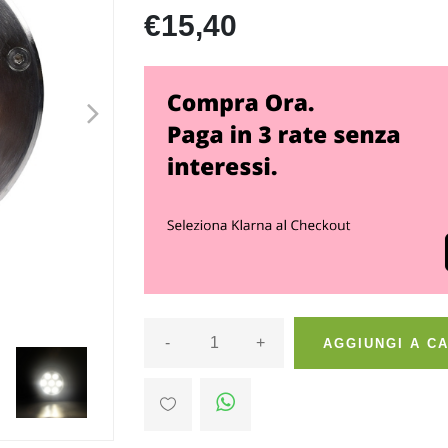
€15,40
>
-
+
AGGIUNGI A C
>