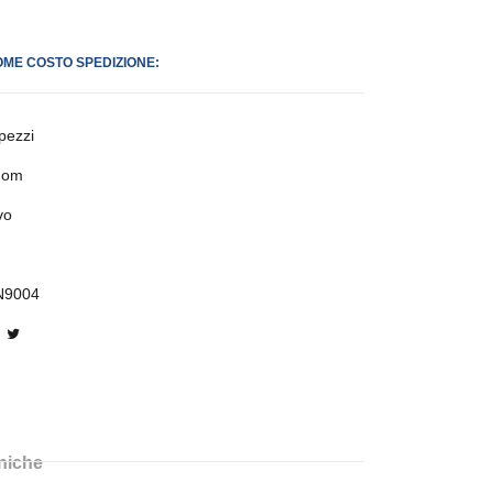
OME COSTO SPEDIZIONE:
pezzi
dom
vo
N9004
cniche