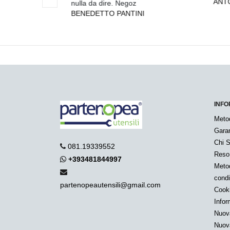
ANTO
nulla da dire. Negoz
BENEDETTO PANTINI
INFO
Meto
Garan
Chi 
081.19339552
Reso
+393481844997
Metod
condi
partenopeautensili@gmail.com
Cook
Infor
Nuov
Nuov