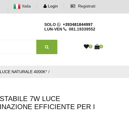
Italia
Login
Registrati
SOLO
+393481844997
LUN-VEN
081.19339552
0
0
LUCE NATURALE 4000K°
/
STABILE 7W LUCE
INAZIONE EFFICIENTE PER I