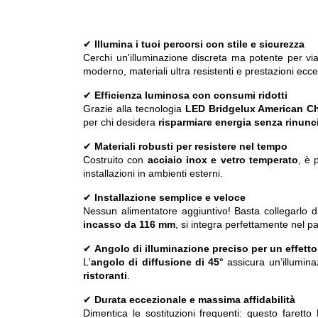
✔
Illumina i tuoi percorsi con stile e sicurezza
Cerchi un'illuminazione discreta ma potente per via
moderno, materiali ultra resistenti e prestazioni ecce
✔
Efficienza luminosa con consumi ridotti
Grazie alla tecnologia
LED Bridgelux American C
per chi desidera
risparmiare energia senza rinuncia
✔
Materiali robusti per resistere nel tempo
Costruito con
acciaio inox e vetro temperato
, è 
installazioni in ambienti esterni.
✔
Installazione semplice e veloce
Nessun alimentatore aggiuntivo! Basta collegarlo d
incasso da 116 mm
, si integra perfettamente nel 
✔
Angolo di illuminazione preciso per un effett
L'
angolo di diffusione di 45°
assicura un’illumina
ristoranti
.
✔
Durata eccezionale e massima affidabilità
Dimentica le sostituzioni frequenti: questo faret