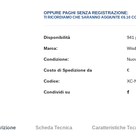
OPPURE PAGHI SENZA REGISTRAZIONE:
TI RICORDIAMO CHE SARANNO AGGIUNTE €6.10 C
Disponibilità
941 
Marca:
Wis
Condizione:
Nuo
Costo di Spedizione da
€
Codice:
XC-
Condividi su
rizione
Scheda Tecnica
Caratteristiche Te