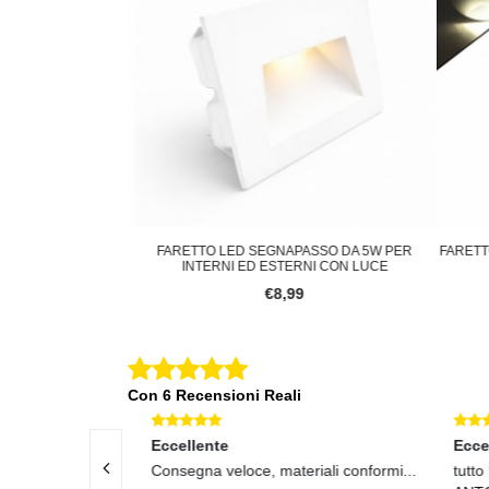
SO DA ESTERNO E
FARETTO LED SEGNAPASSO DA 5W PER
FARETTO
CE BIANCA
INTERNI ED ESTERNI CON LUCE
€8,99
Con 6 Recensioni Reali
Eccellente
Eccel
enuto perfetto
Consegna veloce, materiali conformi...
tutto 