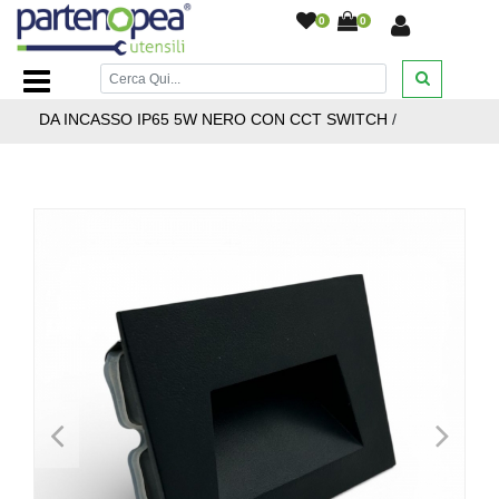
0
0
Home Page
/
ILLUMINAZIONE LED
/
SEGNAPASSO E
FARETTI CALPESTABILI
/
FARETTO LED SEGNAPASSO
DA INCASSO IP65 5W NERO CON CCT SWITCH
/
<
>