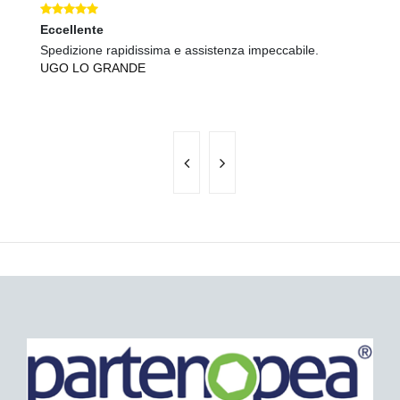
Eccellente
Ec
Spedizione rapidissima e assistenza impeccabile.
Sp
UGO LO GRANDE
P