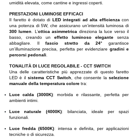
umidità elevata, come cantine e ingressi coperti.
PRESTAZIONI LUMINOSE EFFICACI
Il faretto è dotato di
LED integrati ad alta efficienza
con
una potenza di 5W, che assicurano un’intensità luminosa di
300 lumen
. L’
ottica asimmetrica
direziona la luce verso il
basso, creando un
effetto luminoso elegante
senza
abbagliare. Il
fascio stretto da 24°
garantisce
un’illuminazione precisa, perfetta per evidenziare
gradini e
percorsi pedonali
.
TONALITÀ DI LUCE REGOLABILE - CCT SWITCH
Una delle caratteristiche più apprezzate di questo faretto
LED è il
sistema CCT Switch
, che consente la
selezione
manuale della temperatura colore
tra:
Luce calda (3000K)
: morbida e rilassante, perfetta per
ambienti intimi.
Luce naturale (4000K)
: bilanciata, ideale per spazi
funzionali.
Luce fredda (6500K)
: intensa e definita, per applicazioni
tecniche o di sicurezza.