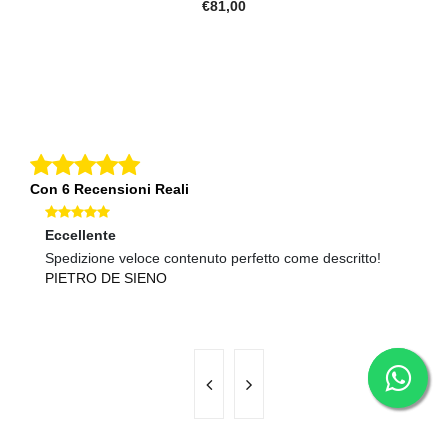
€81,00
Con 6 Recensioni Reali
Eccellente
Ec
Spedizione veloce contenuto perfetto come descritto!
Sp
PIETRO DE SIENO
U