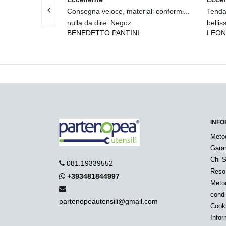
 e assistenza
Consegna veloce, materiali conformi...
Tenda
nulla da dire. Negoz
bellis
BENEDETTO PANTINI
LEON
INFO
Meto
Garan
Chi 
081.19339552
Reso
+393481844997
Metod
condi
partenopeautensili@gmail.com
Cook
Infor