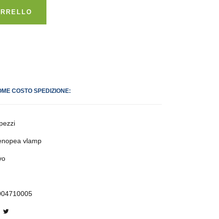
ARRELLO
OME COSTO SPEDIZIONE:
pezzi
enopea vlamp
vo
004710005