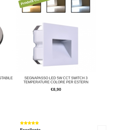
TABILE
SEGNAPASSO LED 5W CCT SWITCH 3
FARETTO SEGNAPA
TEMPERATURE COLORE PER ESTERN
NERO LU
€8,90
Eccellente
Eccellente