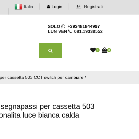
Italia
Login
Registrati
SOLO
+393481844997
LUN-VEN
081.19339552
0
0
 per cassetta 503 CCT switch per cambiare
/
 segnapassi per cassetta 503
nalita luce bianca calda