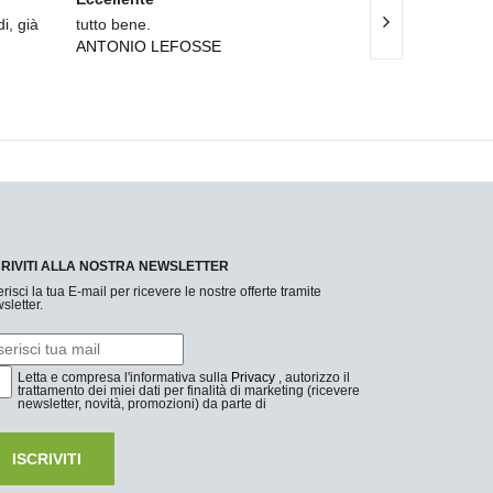
i, già
tutto bene.
Spedizione rapi
ANTONIO LEFOSSE
impeccabile.
UGO LO GRAN
CRIVITI ALLA NOSTRA NEWSLETTER
erisci la tua E-mail per ricevere le nostre offerte tramite
sletter.
Letta e compresa l'informativa sulla
Privacy
, autorizzo il
trattamento dei miei dati per finalità di marketing (ricevere
newsletter, novità, promozioni) da parte di
ISCRIVITI