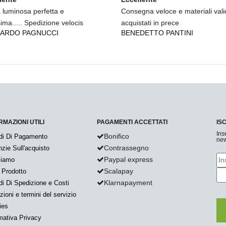
 luminosa perfetta e
Consegna veloce e materiali valid
sima..... Spedizione velocis
acquistati in prece
ARDO PAGNUCCI
BENEDETTO PANTINI
RMAZIONI UTILI
PAGAMENTI ACCETTATI
IS
Ins
Bonifico
di Di Pagamento
new
Contrassegno
zie Sull'acquisto
Paypal express
Siamo
Scalapay
 Prodotto
Klarnapayment
i Di Spedizione e Costi
zioni e termini del servizio
ies
mativa Privacy