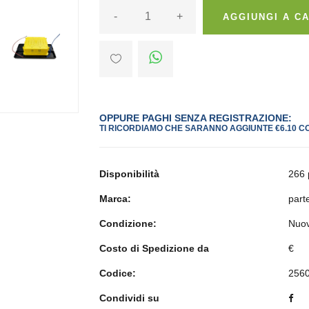
-
+
AGGIUNGI A C
>
OPPURE PAGHI SENZA REGISTRAZIONE:
TI RICORDIAMO CHE SARANNO AGGIUNTE €6.10 C
Disponibilità
266 
Marca:
part
Condizione:
Nuo
Costo di Spedizione da
€
Codice:
256
Condividi su