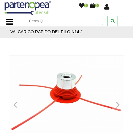
0
0
Home Page
/
BRICOLAGE E FAI DA TE
/
GIARDINAGGIO
/
TESTINA PER DECESPUGLIATORE UNIVERSALE BATTI E
VAI CARICO RAPIDO DEL FILO N14
/
<
>