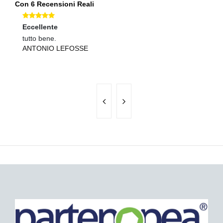
Con 6 Recensioni Reali
Eccellente
Ec
tutto bene.
Co
ANTONIO LEFOSSE
pr
B