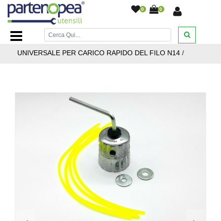
0
0
Home Page
/
BRICOLAGE E FAI DA TE
/
GIARDINAGGIO
/
TESTINA IN ALLUMINO DA DECESPUGLIATORE
UNIVERSALE PER CARICO RAPIDO DEL FILO N14
/