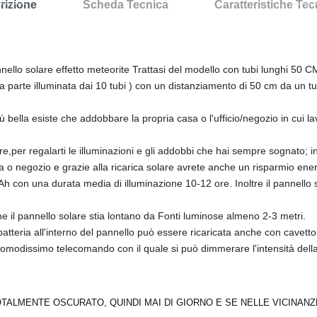
rizione
Scheda Tecnica
Caratteristiche Te
nello solare effetto meteorite Trattasi del modello con tubi lunghi 50 C
a parte illuminata dai 10 tubi ) con un distanziamento di 50 cm da un tu
ù bella esiste che addobbare la propria casa o l'ufficio/negozio in cui lav
,per regalarti le illuminazioni e gli addobbi che hai sempre sognato; i
a o negozio e grazie alla ricarica solare avrete anche un risparmio ene
h con una durata media di illuminazione 10-12 ore. Inoltre il pannello s
e il pannello solare stia lontano da Fonti luminose almeno 2-3 metri.
atteria all'interno del pannello può essere ricaricata anche con cavetto u
n comodissimo telecomando con il quale si può dimmerare l'intensità del
OTALMENTE OSCURATO, QUINDI MAI DI GIORNO E SE NELLE VICINAN