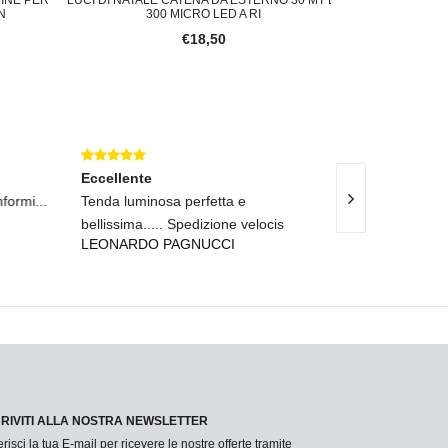
300 MICRO LED A RI
ENERG
€18,50
Eccellente
Eccellente
rmi...
Tenda luminosa perfetta e
Spedizione rapi
bellissima..... Spedizione velocis
impeccabile.
LEONARDO PAGNUCCI
UGO LO GRAN
CRIVITI ALLA NOSTRA NEWSLETTER
erisci la tua E-mail per ricevere le nostre offerte tramite