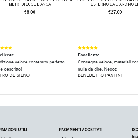
METRI DI LUCE BIANCA
ESTERNO DA GIARDINO EN
€8,00
€27,00
lente
Eccellente
zione veloce contenuto perfetto
Consegna veloce, materiali confo
descritto!
nulla da dire. Negoz
RO DE SIENO
BENEDETTO PANTINI
RMAZIONI UTILI
PAGAMENTI ACCETTATI
IS
Ins