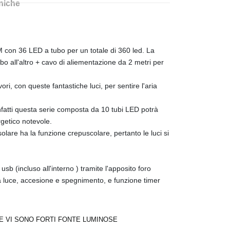
cniche
M con 36 LED a tubo per un totale di 360 led. La
bo all'altro + cavo di aliementazione da 2 metri per
ori, con queste fantastiche luci, per sentire l'aria
nfatti questa serie composta da 10 tubi LED potrà
rgetico notevole.
olare ha la funzione crepuscolare, pertanto le luci si
sb (incluso all'interno ) tramite l'apposito foro
la luce, accesione e spegnimento, e funzione timer
ZE VI SONO FORTI FONTE LUMINOSE