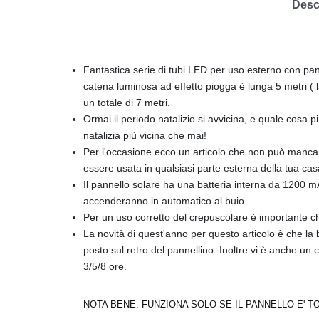
Desc
Fantastica serie di tubi LED per uso esterno con pan
catena luminosa ad effetto piogga è lunga 5 metri ( l
un totale di 7 metri.
Ormai il periodo natalizio si avvicina, e quale cosa pi
natalizia più vicina che mai!
Per l'occasione ecco un articolo che non può mancare
essere usata in qualsiasi parte esterna della tua cas
Il pannello solare ha una batteria interna da 1200 mA
accenderanno in automatico al buio.
Per un uso corretto del crepuscolare è importante ch
La novità di quest'anno per questo articolo è che la b
posto sul retro del pannellino. Inoltre vi è anche u
3/5/8 ore.
NOTA BENE: FUNZIONA SOLO SE IL PANNELLO E' T