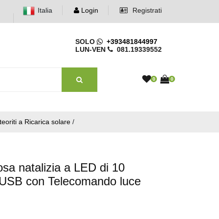
Italia
Login
Registrati
SOLO
+393481844997
LUN-VEN
081.19339552
0
0
oriti a Ricarica solare
/
sa natalizia a LED di 10
 e USB con Telecomando luce