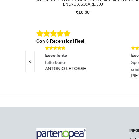
D A RI
ENERGIA SOLARE 300
0
€18,90
Con 6 Recensioni Reali
Eccellente
Eccel
 e assistenza
tutto bene.
Spedi
ANTONIO LEFOSSE
come 
PIET
INFO