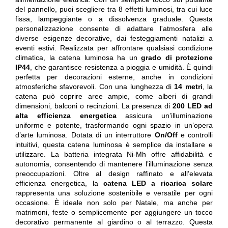
del pannello, puoi scegliere tra 8 effetti luminosi, tra cui luce
fissa, lampeggiante o a dissolvenza graduale. Questa
personalizzazione consente di adattare l'atmosfera alle
diverse esigenze decorative, dai festeggiamenti natalizi a
eventi estivi. Realizzata per affrontare qualsiasi condizione
climatica, la catena luminosa ha un
grado di protezione
IP44
, che garantisce resistenza a pioggia e umidità. È quindi
perfetta per decorazioni esterne, anche in condizioni
atmosferiche sfavorevoli. Con una lunghezza di
14 metri
, la
catena può coprire aree ampie, come alberi di grandi
dimensioni, balconi o recinzioni. La presenza di
200 LED ad
alta efficienza energetica
assicura un’illuminazione
uniforme e potente, trasformando ogni spazio in un’opera
d’arte luminosa. Dotata di un interruttore
On/Off
e controlli
intuitivi, questa catena luminosa è semplice da installare e
utilizzare. La batteria integrata Ni-Mh offre affidabilità e
autonomia, consentendo di mantenere l’illuminazione senza
preoccupazioni. Oltre al design raffinato e all’elevata
efficienza energetica, la
catena LED a ricarica solare
rappresenta una soluzione sostenibile e versatile per ogni
occasione. È ideale non solo per Natale, ma anche per
matrimoni, feste o semplicemente per aggiungere un tocco
decorativo permanente al giardino o al terrazzo. Questa