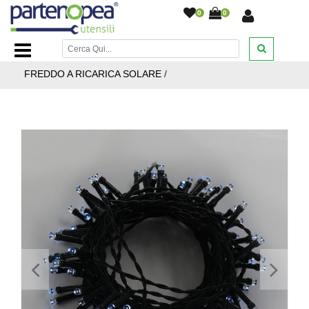
0
0
Home Page
/
ARTICOLI NATALIZI
/
LUCI AD ENERGIA
SOLARE
/
CATENA LUMINOSA LED 200 LUCI BIANCO
FREDDO A RICARICA SOLARE
/
<
>