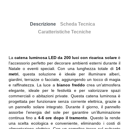
Descrizione
Scheda Tecnica
Caratteristiche Tecniche
La
catena luminosa LED da 200 luci con ricarica solare
è
l'accessorio perfetto per decorare ambienti esterni durante il
Natale o eventi speciali. Con una lunghezza totale di
14
metri
, questa soluzione è ideale per illuminare alberi,
giardini, terrazze o facciate, aggiungendo un tocco di magia
e raffinatezza. La luce a
bianco freddo
crea un'atmosfera
elegante, ideale per le festività e per valorizzare spazi
commerciali o abitazioni private. Questa catena luminosa è
progettata per funzionare senza corrente elettrica, grazie a
un pannello solare integrato. Durante il giorno, il pannello
assorbe l’energia del sole per garantire un’illuminazione
continua fino a
4-6 ore dopo il tramonto
. Questo la rende
una scelta ecologica e conveniente, eliminando i costi di
alimentazione elettrica. Con un semplice tocco sul pulsante