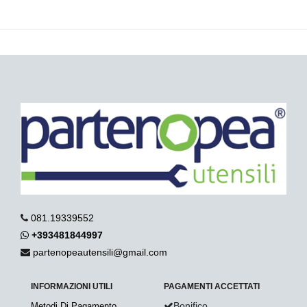
081.19339552
+393481844997
partenopeautensili@gmail.com
INFORMAZIONI UTILI
PAGAMENTI ACCETTATI
Bonifico
Metodi Di Pagamento