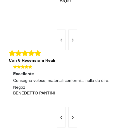
€8,00
Con 6 Recensioni Reali
Eccellente
Ec
Consegna veloce, materiali conformi... nulla da dire.
tu
A
Negoz
BENEDETTO PANTINI