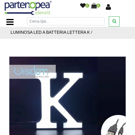
0
0
Home Page
/
ILLUMINAZIONE LED
/
ILLUMINAZIONE PER
FESTE DISCOTECHE ED EVENTI
/
DECORAZIONE
LUMINOSA LED A BATTERIA LETTERA K
/