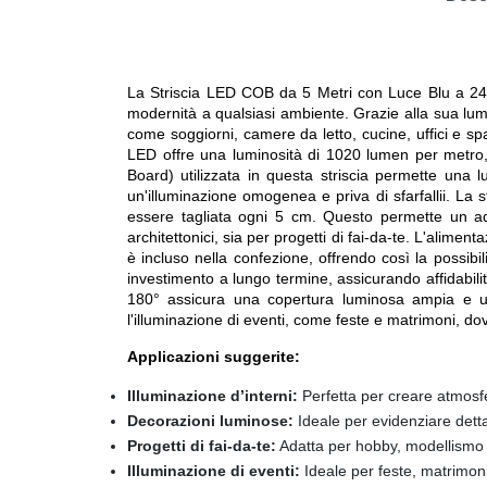
La Striscia LED COB da 5 Metri con Luce Blu a 24V 
modernità a qualsiasi ambiente. Grazie alla sua lumi
come soggiorni, camere da letto, cucine, uffici e s
LED offre una luminosità di 1020 lumen per metro,
Board) utilizzata in questa striscia permette una 
un'illuminazione omogenea e priva di sfarfallii. La st
essere tagliata ogni 5 cm. Questo permette un adatt
architettonici, sia per progetti di fai-da-te. L'alim
è incluso nella confezione, offrendo così la possibi
investimento a lungo termine, assicurando affidabilit
180° assicura una copertura luminosa ampia e un
l'illuminazione di eventi, come feste e matrimoni, d
Applicazioni suggerite:
Illuminazione d’interni:
Perfetta per creare atmosfe
Decorazioni luminose:
Ideale per evidenziare dettagl
Progetti di fai-da-te:
Adatta per hobby, modellismo e
Illuminazione di eventi:
Ideale per feste, matrimoni