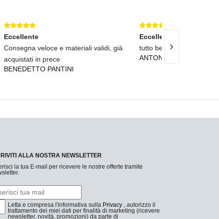
Eccellente
i, già
tutto bene.
Spedizione velo
ANTONIO LEFOSSE
come descritto!
PIETRO DE SI
CRIVITI ALLA NOSTRA NEWSLETTER
erisci la tua E-mail per ricevere le nostre offerte tramite
sletter.
Letta e compresa l'informativa sulla
Privacy
, autorizzo il
trattamento dei miei dati per finalità di marketing (ricevere
newsletter, novità, promozioni) da parte di