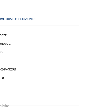
OME COSTO SPEDIZIONE:
pezzi
enopea
vo
-24V-320B
cniche