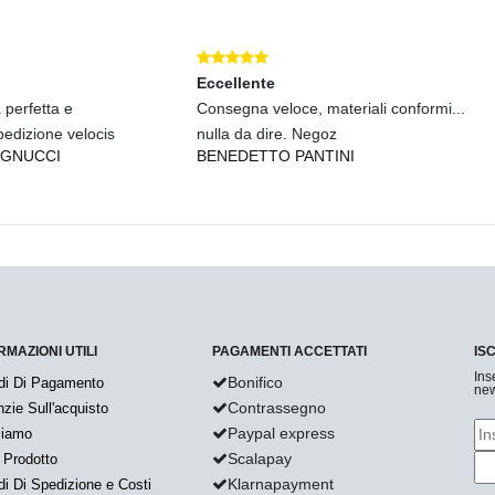
lente
Eccellente
gna veloce, materiali conformi...
Consegna veloce e materiali valid
 da dire. Negoz
acquistati in prece
DETTO PANTINI
BENEDETTO PANTINI
RMAZIONI UTILI
PAGAMENTI ACCETTATI
IS
Ins
Bonifico
di Di Pagamento
new
Contrassegno
zie Sull'acquisto
Paypal express
Siamo
Scalapay
 Prodotto
Klarnapayment
i Di Spedizione e Costi