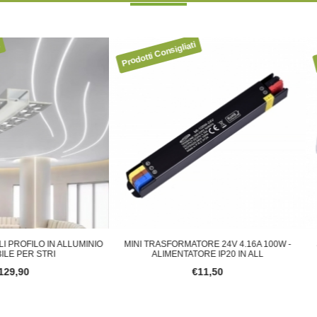
 TRASFORMATORE 24V 4.16A 100W -
STRISCIA LED 24V IP65 240 LED/MT
ALIMENTATORE IP20 IN ALL
NATURALE, ALTA LUMIN
€11,50
€13,20