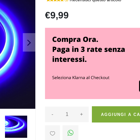
€9,99
>
-
+
AGGIUNGI A C
>