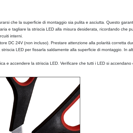
icurarsi che la superficie di montaggio sia pulita e asciutta. Questo gara
ia e tagliare la striscia LED alla misura desiderata, ricordando che può
cuiti interni.
atore DC 24V (non incluso). Prestare attenzione alla polarità corretta d
la striscia LED per fissarla saldamente alla superficie di montaggio. In al
trica e accendere la striscia LED. Verificare che tutti i LED si accendano