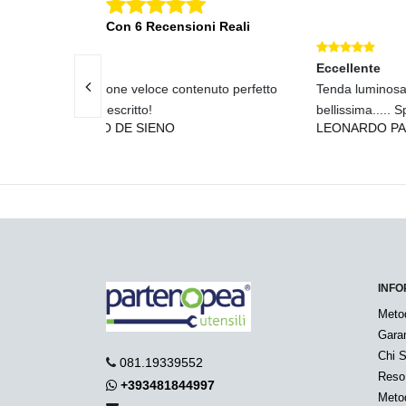
Con 6 Recensioni Reali
Eccellente
Eccel
enuto perfetto
Tenda luminosa perfetta e
Conse
bellissima..... Spedizione velocis
nulla
LEONARDO PAGNUCCI
BENE
INFO
Meto
Garan
Chi 
081.19339552
Reso
+393481844997
Metod