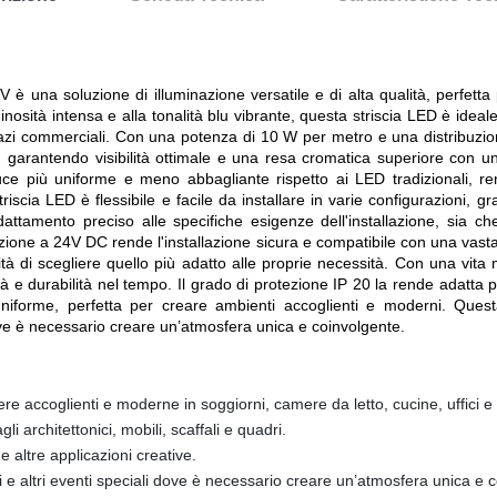
è una soluzione di illuminazione versatile e di alta qualità, perfetta
nosità intensa e alla tonalità blu vibrante, questa striscia LED è ideal
pazi commerciali. Con una potenza di 10 W per metro e una distribuzio
 garantendo visibilità ottimale e una resa cromatica superiore con
luce più uniforme e meno abbagliante rispetto ai LED tradizionali, re
riscia LED è flessibile e facile da installare in varie configurazioni, gr
amento preciso alle specifiche esigenze dell'installazione, sia che s
entazione a 24V DC rende l'installazione sicura e compatibile con una va
lità di scegliere quello più adatto alle proprie necessità. Con una vit
à e durabilità nel tempo. Il grado di protezione IP 20 la rende adatta per
iforme, perfetta per creare ambienti accoglienti e moderni. Quest
ove è necessario creare un’atmosfera unica e coinvolgente.
re accoglienti e moderne in soggiorni, camere da letto, cucine, uffici e
i architettonici, mobili, scaffali e quadri.
 altre applicazioni creative.
 e altri eventi speciali dove è necessario creare un’atmosfera unica e 