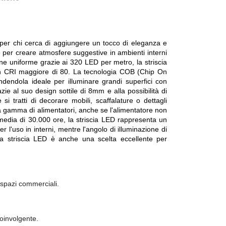
 per chi cerca di aggiungere un tocco di eleganza e
e per creare atmosfere suggestive in ambienti interni
ne uniforme grazie ai 320 LED per metro, la striscia
 un CRI maggiore di 80. La tecnologia COB (Chip On
ndendola ideale per illuminare grandi superfici con
azie al suo design sottile di 8mm e alla possibilità di
i tratti di decorare mobili, scaffalature o dettagli
sta gamma di alimentatori, anche se l'alimentatore non
a media di 30.000 ore, la striscia LED rappresenta un
 l'uso in interni, mentre l'angolo di illuminazione di
a striscia LED è anche una scelta eccellente per
 spazi commerciali.
coinvolgente.