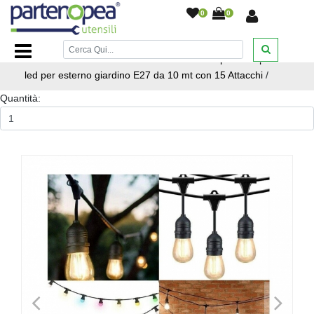
0
0
Home Page
/
ILLUMINAZIONE LED
/
ILLUMINAZIONE PER
FESTE DISCOTECHE ED EVENTI
/
Catena portalampade
led per esterno giardino E27 da 10 mt con 15 Attacchi
/
Quantità:
<
>