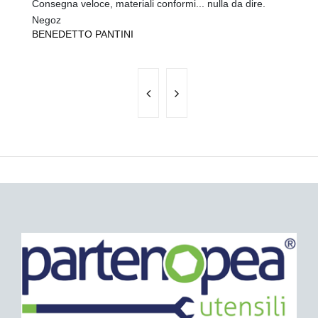
Consegna veloce, materiali conformi... nulla da dire.
tu
A
Negoz
BENEDETTO PANTINI