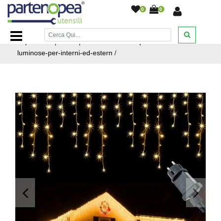
0
0
Home Page
/
ARTICOLI NATALIZI
/
TENDE LUMINOSE
/
https://www.partenopeautensili.com/acquista-tende-
luminose-per-interni-ed-estern
/
<
>