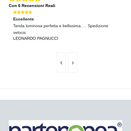
Con 6 Recensioni Reali
Eccellente
Ec
Tenda luminosa perfetta e bellissima..... Spedizione
Sp
P
velocis
LEONARDO PAGNUCCI