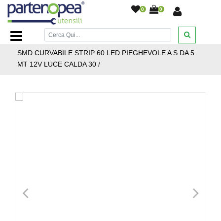
0
0
Home Page
/
ILLUMINAZIONE LED
/
STRISCIE LED
PROFILI ALLUMINIO ALIMENTATORI
/
STRISCIA LED
SMD CURVABILE STRIP 60 LED PIEGHEVOLE A S DA 5
MT 12V LUCE CALDA 30
/
<
>