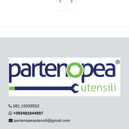
081.19339552
+393481844997
partenopeautensili@gmail.com