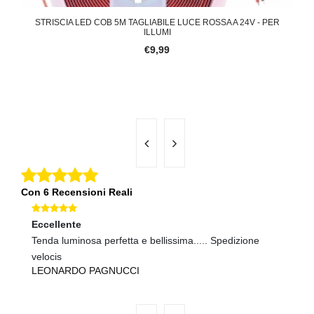
STRISCIA LED COB 5M TAGLIABILE LUCE ROSSA A 24V - PER
CEN
ILLUMI
€9,99
Con 6 Recensioni Reali
Eccellente
Ec
Tenda luminosa perfetta e bellissima..... Spedizione
Co
velocis
N
LEONARDO PAGNUCCI
B