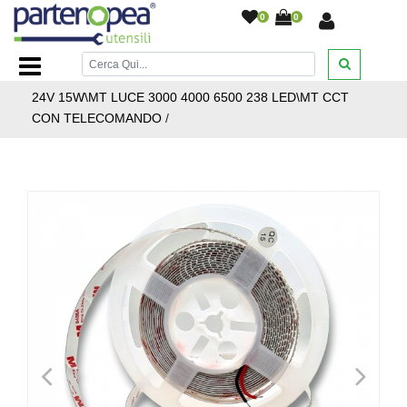
0
0
Home Page
/
ILLUMINAZIONE LED
/
STRISCIE LED
PROFILI ALLUMINIO ALIMENTATORI
/
STRISCIA LED CCT
24V 15W\MT LUCE 3000 4000 6500 238 LED\MT CCT
CON TELECOMANDO
/
<
>