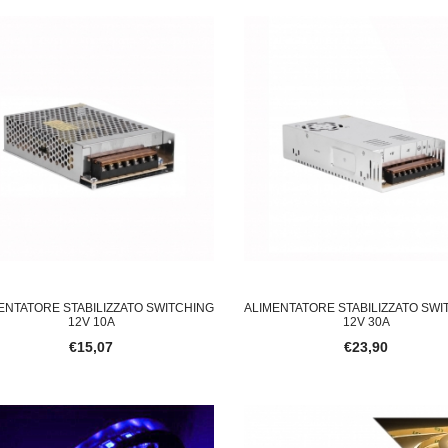
INOSA LED DA ESTERNO 20 L
JBM 54795 LETTORE DIAGNOSTICO OBDII
V
€39,80
€
ENTATORE STABILIZZATO SWITCHING
ALIMENTATORE STABILIZZATO SWI
12V 10A
12V 30A
€15,07
€23,90