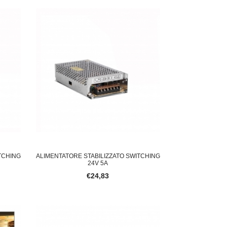
KIT 5 PROFILI IN ALLUMINIO DA IN
ENTILATORE DA SOFFITTO LED 80W 42"
€119,00
69,00
TCHING
ALIMENTATORE STABILIZZATO SWITCHING
24V 5A
€24,83