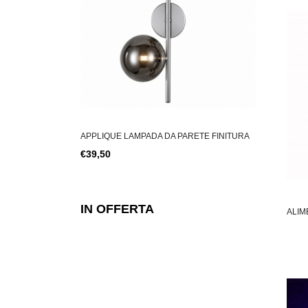
 PARETE FINITURA
SERIE 26 CHIAVI COMBINATE FISSE E S
CATENA LUM
€59,00
€23,80
IN OFFERTA
ALIM