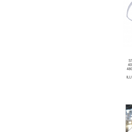
S
40
48
IL