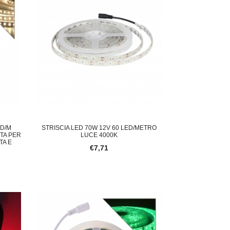
ED/M
STRISCIA LED 70W 12V 60 LED/METRO
TTA PER
LUCE 4000K
TA E
€7,71