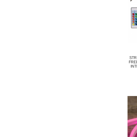
STR
FRED
INT