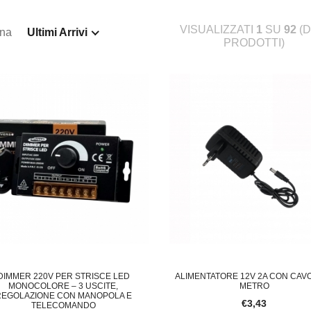
VISUALIZZATI
1
SU
92
(D
ina
Ultimi Arrivi
PRODOTTI)
DIMMER 220V PER STRISCE LED
ALIMENTATORE 12V 2A CON CAVO
MONOCOLORE – 3 USCITE,
METRO
REGOLAZIONE CON MANOPOLA E
€3,43
TELECOMANDO