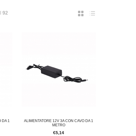
I
92
 DA 1
ALIMENTATORE 12V 3A CON CAVO DA 1
METRO
€5,14