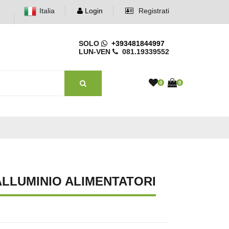
Italia
Login
Registrati
SOLO
+393481844997
LUN-VEN
081.19339552
0
0
 ALLUMINIO ALIMENTATORI