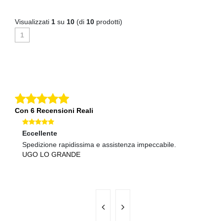
Visualizzati
1
su
10
(di
10
prodotti)
1
Con 6 Recensioni Reali
Eccellente
Ec
Spedizione rapidissima e assistenza impeccabile.
Co
UGO LO GRANDE
pr
B