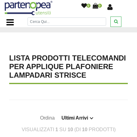
0
0
Home Page
/
ILLUMINAZIONE LED
/
ACCESSORI CASA E
COMPONENTI ELETTRICI
/
LISTA PRODOTTI TELECOMANDI
PER APPLIQUE PLAFONIERE
LAMPADARI STRISCE
Ordina
Ultimi Arrivi
VISUALIZZATI
1
SU
10
(DI
10
PRODOTTI)