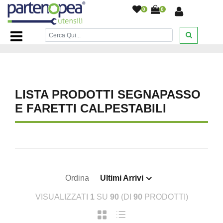
0
0
Home Page
/
ILLUMINAZIONE LED
/
SEGNAPASSO E
FARETTI CALPESTABILI
/
LISTA PRODOTTI SEGNAPASSO
E FARETTI CALPESTABILI
Ordina
Ultimi Arrivi
VISUALIZZATI
1
SU
90
(DI
90
PRODOTTI)