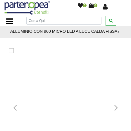
0
0
Home Page
/
ARTICOLI NATALIZI
/
STELLE LUMINOSE E
PUNTALI PER ALBERO
/
STELLA LUMINOSA IN
ALLUMINIO CON 960 MICRO LED A LUCE CALDA FISSA
/
<
>