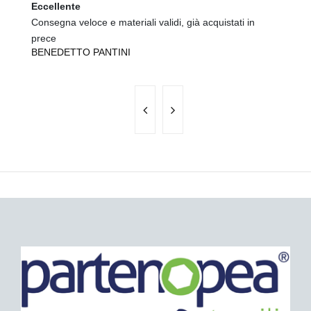
Eccellente
Ec
Consegna veloce e materiali validi, già acquistati in
tu
A
prece
BENEDETTO PANTINI