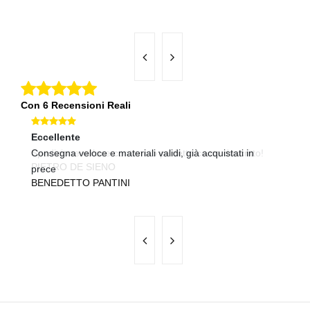
Con 6 Recensioni Reali
Eccellente
Ec
Spedizione veloce contenuto perfetto come descritto!
Consegna veloce e materiali validi, già acquistati in
tu
PIETRO DE SIENO
A
prece
BENEDETTO PANTINI