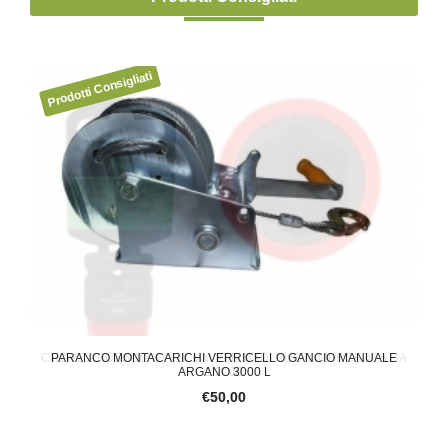
CHIAVE A BUSSOLA DA 17 MM PER DADI RUOTA MERCEDES DA
PARANCO MONTACARICHI VERRICELLO GANCIO MANUALE
PIN
ARGANO 3000 L
1/2" JB
€17,00
€50,00