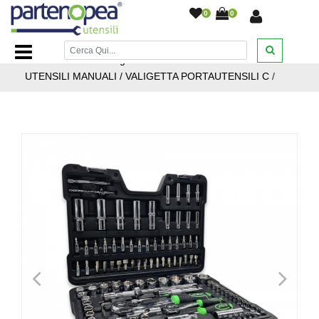
0
0
Home Page
/
BRICOLAGE E FAI DA TE
/
UTENSILI
MANUALI
/
Home Page / BRICOLAGE E FAI DA TE /
UTENSILI MANUALI / VALIGETTA PORTAUTENSILI C
/
<
>