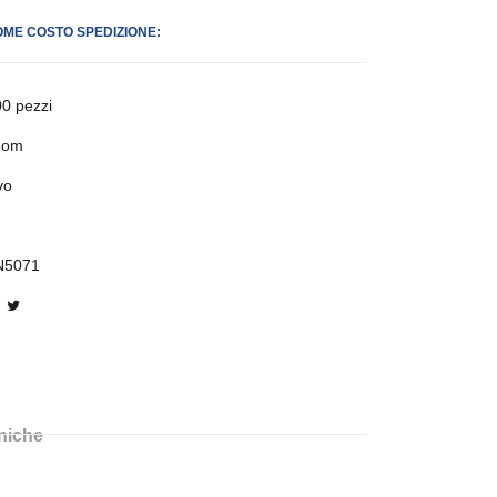
OME COSTO SPEDIZIONE:
0 pezzi
dom
vo
N5071
cniche