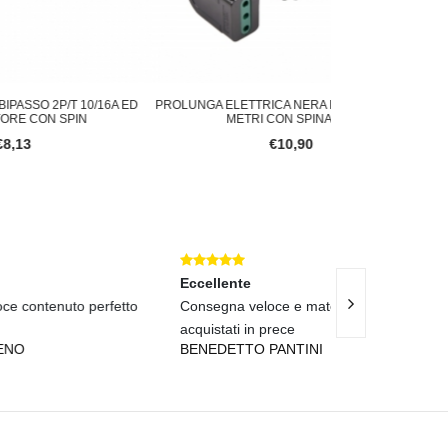
/16A ED
PROLUNGA ELETTRICA NERA ESTENDIBILE A 5
PROLUNGA ELETTR
METRI CON SPINA 10A
SPINA
€10,90
Eccellente
Eccellente
fetto
Consegna veloce e materiali validi, già
tutto bene.
ANTONIO LEF
acquistati in prece
BENEDETTO PANTINI