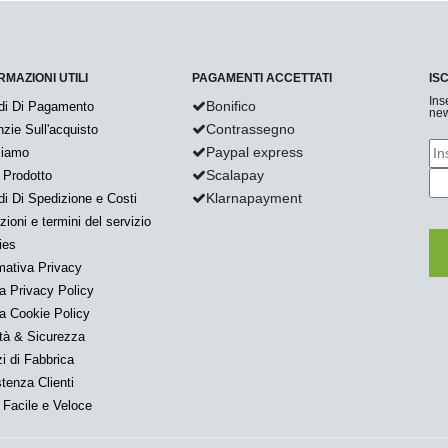
RMAZIONI UTILI
PAGAMENTI ACCETTATI
IS
Ins
Bonifico
di Di Pagamento
new
Contrassegno
zie Sull'acquisto
Paypal express
Siamo
Scalapay
 Prodotto
Klarnapayment
i Di Spedizione e Costi
zioni e termini del servizio
ies
mativa Privacy
a Privacy Policy
a Cookie Policy
tà & Sicurezza
i di Fabbrica
tenza Clienti
Facile e Veloce