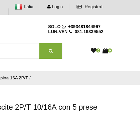
Italia
Login
Registrati
SOLO
+393481844997
LUN-VEN
081.19339552
0
0
spina 16A 2P/T
/
cite 2P/T 10/16A con 5 prese