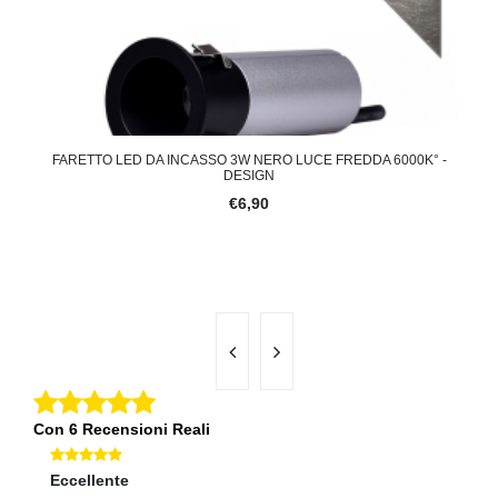
TO
FARETTO LED DA INCASSO 3W NERO LUCE FREDDA 6000K° -
M
DESIGN
€6,90
Con 6 Recensioni Reali
Eccellente
Ec