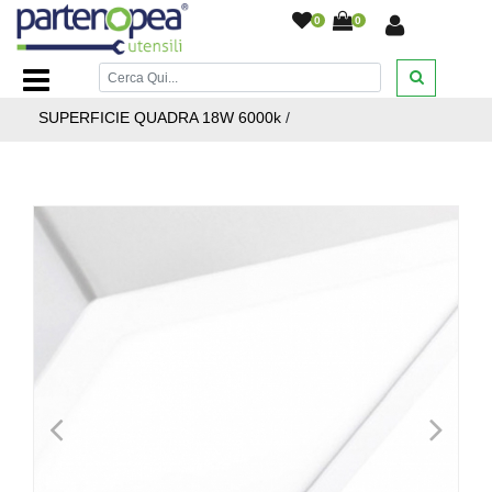
0
0
Home Page
/
ILLUMINAZIONE LED
/
FARETTI LED AD
INCASSO - CROMOTERAPIA
/
PLAFONIERA A
SUPERFICIE QUADRA 18W 6000k
/
<
>