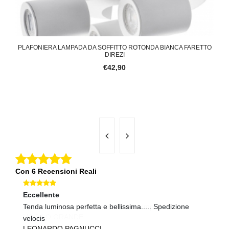
CON
PLAFONIERA LAMPADA DA SOFFITTO ROTONDA BIANCA FARETTO
L
DIREZI
€42,90
Con 6 Recensioni Reali
Eccellente
Ec
Tenda luminosa perfetta e bellissima..... Spedizione
Co
velocis
pr
LEONARDO PAGNUCCI
B