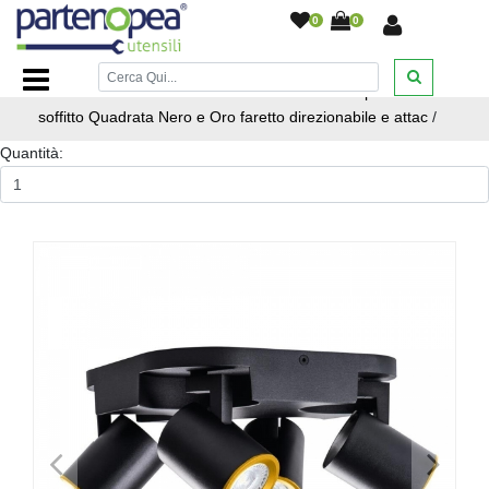
0
0
Home Page
/
ILLUMINAZIONE LED
/
LAMPADE LED
LAMPADINE E FARETTI SPOT
/
Plafoniera lampada da
soffitto Quadrata Nero e Oro faretto direzionabile e attac
/
Quantità:
<
>