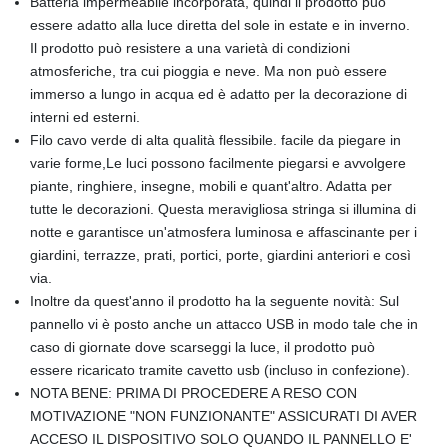
Batteria impermeabile incorporata, quindi il prodotto può
essere adatto alla luce diretta del sole in estate e in inverno.
Il prodotto può resistere a una varietà di condizioni
atmosferiche, tra cui pioggia e neve. Ma non può essere
immerso a lungo in acqua ed è adatto per la decorazione di
interni ed esterni.
Filo cavo verde di alta qualità flessibile. facile da piegare in
varie forme,Le luci possono facilmente piegarsi e avvolgere
piante, ringhiere, insegne, mobili e quant'altro. Adatta per
tutte le decorazioni. Questa meravigliosa stringa si illumina di
notte e garantisce un'atmosfera luminosa e affascinante per i
giardini, terrazze, prati, portici, porte, giardini anteriori e così
via.
Inoltre da quest'anno il prodotto ha la seguente novità: Sul
pannello vi è posto anche un attacco USB in modo tale che in
caso di giornate dove scarseggi la luce, il prodotto può
essere ricaricato tramite cavetto usb (incluso in confezione).
NOTA BENE: PRIMA DI PROCEDERE A RESO CON
MOTIVAZIONE "NON FUNZIONANTE" ASSICURATI DI AVER
ACCESO IL DISPOSITIVO SOLO QUANDO IL PANNELLO E'