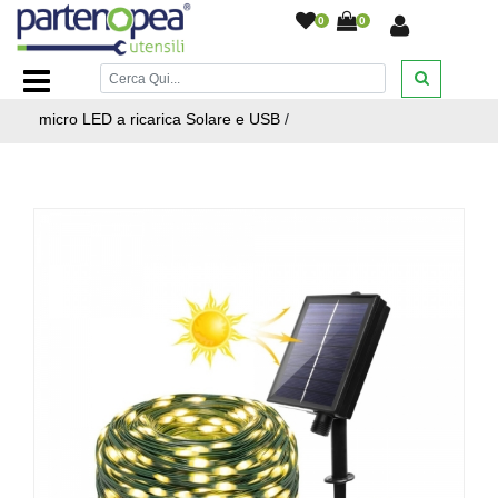
0
0
Home Page
/
ARTICOLI NATALIZI
/
LUCI AD ENERGIA
SOLARE
/
Luci di Natale catena da esterno 30 mt di 300
micro LED a ricarica Solare e USB
/