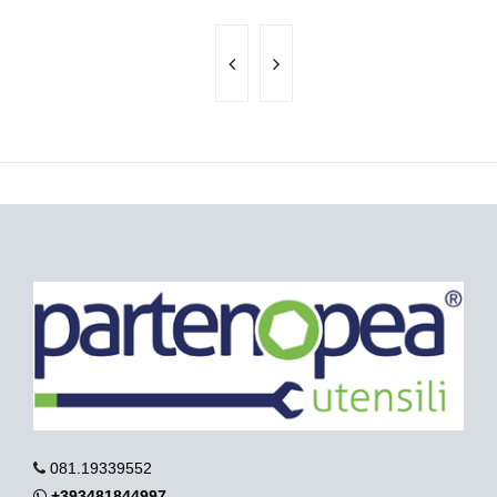
081.19339552
+393481844997