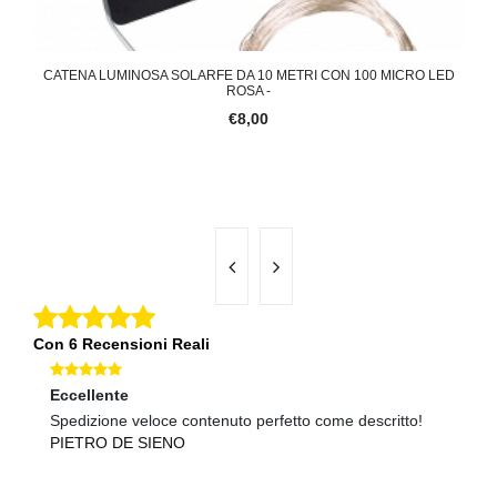
OLARE
CATENA LUMINOSA SOLARFE DA 10 METRI CON 100 MICRO LED
CATE
ROSA -
€8,00
Con 6 Recensioni Reali
Eccellente
Ec
Spedizione veloce contenuto perfetto come descritto!
Co
PIETRO DE SIENO
N
B