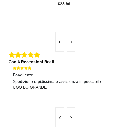
€23,96
Con 6 Recensioni Reali
Eccellente
Ec
Spedizione rapidissima e assistenza impeccabile.
Co
UGO LO GRANDE
N
B