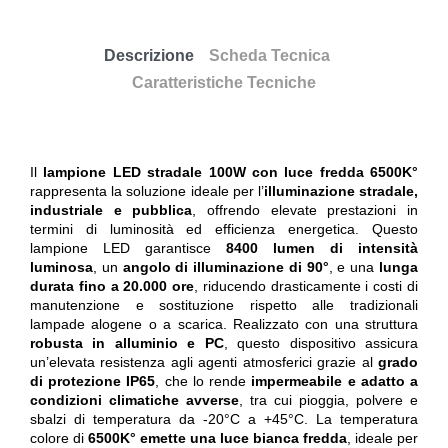
Descrizione
Scheda Tecnica
Caratteristiche Tecniche
Il
lampione LED stradale 100W con luce fredda 6500K°
rappresenta la soluzione ideale per l’
illuminazione stradale,
industriale e pubblica
, offrendo elevate prestazioni in
termini di luminosità ed efficienza energetica. Questo
lampione LED garantisce
8400 lumen di intensità
luminosa
, un
angolo di illuminazione di 90°
, e una
lunga
durata fino a 20.000 ore
, riducendo drasticamente i costi di
manutenzione e sostituzione rispetto alle tradizionali
lampade alogene o a scarica. Realizzato con una struttura
robusta in alluminio e PC
, questo dispositivo assicura
un’elevata resistenza agli agenti atmosferici grazie al
grado
di protezione IP65
, che lo rende
impermeabile e adatto a
condizioni climatiche avverse
, tra cui pioggia, polvere e
sbalzi di temperatura da -20°C a +45°C. La temperatura
colore di
6500K° emette una luce bianca fredda
, ideale per