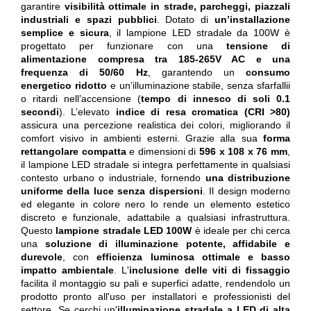
garantire
visibilità ottimale in strade, parcheggi, piazzali
industriali e spazi pubblici
. Dotato di
un’installazione
semplice e sicura
, il lampione LED stradale da 100W è
progettato per funzionare con una
tensione di
alimentazione compresa tra 185-265V AC e una
frequenza di 50/60 Hz
, garantendo un
consumo
energetico ridotto
e un’illuminazione stabile, senza sfarfallii
o ritardi nell’accensione (
tempo di innesco di soli 0.1
secondi
). L’elevato
indice di resa cromatica (CRI >80)
assicura una percezione realistica dei colori, migliorando il
comfort visivo in ambienti esterni. Grazie alla sua
forma
rettangolare compatta
e dimensioni di
596 x 108 x 76 mm
,
il lampione LED stradale si integra perfettamente in qualsiasi
contesto urbano o industriale, fornendo
una distribuzione
uniforme della luce senza dispersioni
. Il design moderno
ed elegante in colore nero lo rende un elemento estetico
discreto e funzionale, adattabile a qualsiasi infrastruttura.
Questo
lampione stradale LED 100W
è ideale per chi cerca
una
soluzione di illuminazione potente, affidabile e
durevole
, con
efficienza luminosa ottimale e basso
impatto ambientale
. L'
inclusione delle viti di fissaggio
facilita il montaggio su pali e superfici adatte, rendendolo un
prodotto pronto all'uso per installatori e professionisti del
settore. Se cerchi un'
illuminazione stradale a LED di alta