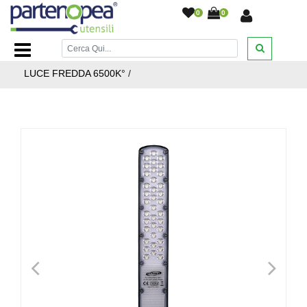
0
0
Home Page
/
ILLUMINAZIONE LED
/
FARI E PROIETTORI
LED DA ESTERNO
/
LAMPIONE LED STRADALE 100W
LUCE FREDDA 6500K°
/
<
>