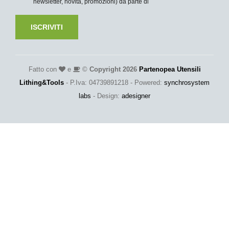
newsletter, novità, promozioni) da parte di
ISCRIVITI
Fatto con
e
©
Copyright 2026
Partenopea Utensili
Lithing&Tools
- P.Iva: 04739891218 - Powered:
synchrosystem
labs
- Design:
adesigner