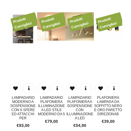
ERA
LAMPADARIO
LAMPADARIO
LAMPADARIO
PLAFONIERA
LA
 DA
MODERNO A
PLAFONIERA
PLAFONIERA A
LAMPADA DA
MO
NERO
SOSPENSIONE
ILLUMINAZIONE
SOSPENSIONE
SOFFITTO NERO
SOS
ETTO
CON 6 SFERE
A LED STILE
CON
E ORO FARETTO
CO
NAB
ED ATTACCHI
MODERNO DA 5
ILLUMINAZIONE
DIREZIONAB
ED
PER
A LED
0
€79,00
€39,00
€93,00
€54,90