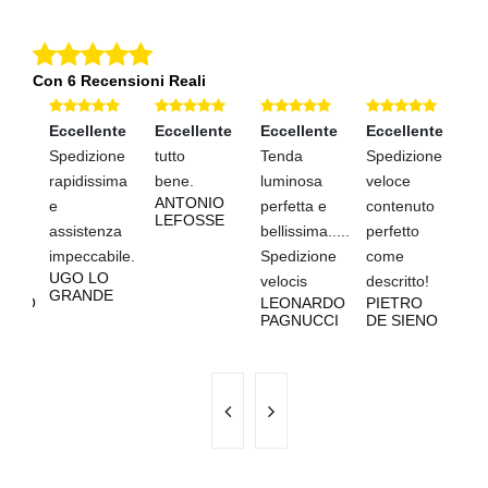
Con 6 Recensioni Reali
nte
Eccellente
Eccellente
Eccellente
Eccellente
Ec
na
Spedizione
tutto
Tenda
Spedizione
C
e
rapidissima
bene.
luminosa
veloce
ve
ANTONIO
i
e
perfetta e
contenuto
ma
LEFOSSE
ià
assistenza
bellissima.....
perfetto
va
ti
impeccabile.
Spedizione
come
ac
UGO LO
velocis
descritto!
in
GRANDE
ETTO
LEONARDO
PIETRO
B
I
PAGNUCCI
DE SIENO
P