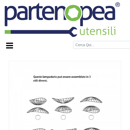
Home Page
/
ILLUMINAZIONE LED
/
LAMPADARI DI
DESIGN E PLAFONIERE A SOFFITTO
/
Lampadario a
sospensione moderno con fasce in metallo ferro intrecciate
che camb
/