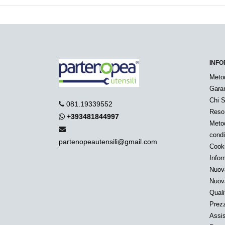
INFO
Meto
Garan
Chi 
081.19339552
Reso
+393481844997
Metod
condi
partenopeautensili@gmail.com
Cook
Infor
Nuov
Nuov
Quali
Prezz
Assis