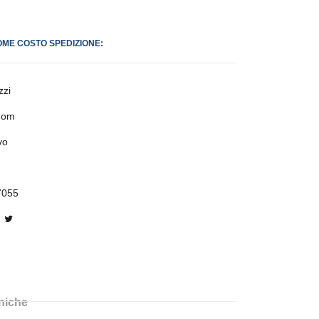
OME COSTO SPEDIZIONE:
zzi
dom
vo
7055
cniche