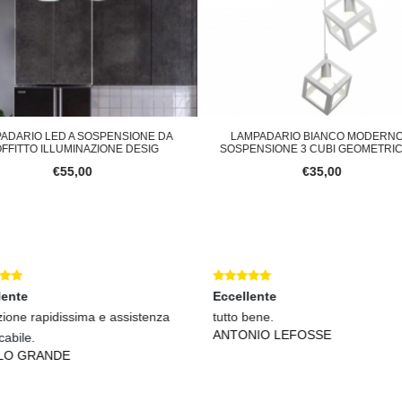
LAMPADARIO BIANCO MODERNO A
PLAFONIERA LAMPADARIO M
SOSPENSIONE 3 CUBI GEOMETRICI DE
ILLUMINAZIONE LED DA
€35,00
€79,00
Eccellente
Eccellente
tutto bene.
Spedizione veloce contenut
ANTONIO LEFOSSE
come descritto!
PIETRO DE SIENO