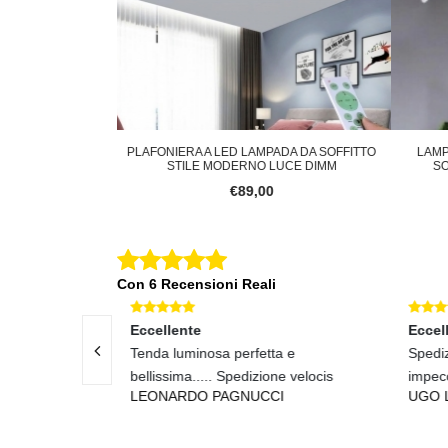
 LAMPADA DA SOFFITTO
LAMPADARIO LED A SOSPENSIONE DA
RNO LUCE DIMM
SOFFITTO ILLUMINAZIONE DESIG
89,00
€55,00
Con 6 Recensioni Reali
Eccellente
erfetta e
Spedizione rapidissima e assistenza
edizione velocis
impeccabile.
NUCCI
UGO LO GRANDE