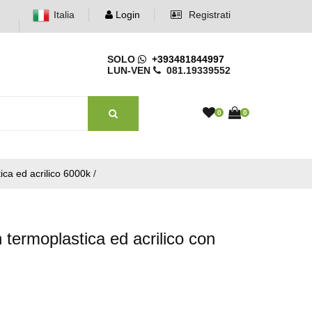
Italia
Login
Registrati
SOLO
+393481844997
LUN-VEN
081.19339552
0
0
ica ed acrilico 6000k
/
termoplastica ed acrilico con