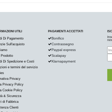
RMAZIONI UTILI
PAGAMENTI ACCETTATI
IS
Ins
Bonifico
di Di Pagamento
new
Contrassegno
zie Sull'acquisto
Paypal express
Siamo
Scalapay
 Prodotto
Klarnapayment
i Di Spedizione e Costi
zioni e termini del servizio
ies
mativa Privacy
a Privacy Policy
a Cookie Policy
tà & Sicurezza
i di Fabbrica
tenza Clienti