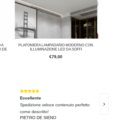
ODERNO CON
PLAFONIERA A LED LAMPADA DA SOFFITTO
LAMPADA
 SOFFI
STILE MODERNO LUCE DIMM
SOFFIT
€89,00
Eccellente
Eccellent
o perfetto
Consegna veloce e materiali validi, già
Tenda lumi
acquistati in prece
bellissima.
BENEDETTO PANTINI
LEONARD