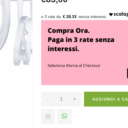
€ 28.33
>
-
+
AGGIUNGI A C