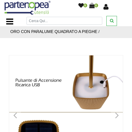
0
0
Home Page
/
ILLUMINAZIONE LED
/
LAMPADE DA
TAVOLO E LUCI NOTTURNE
/
LAMPADA LED DA TAVOLO
ORO CON PARALUME QUADRATO A PIEGHE
/
<
>