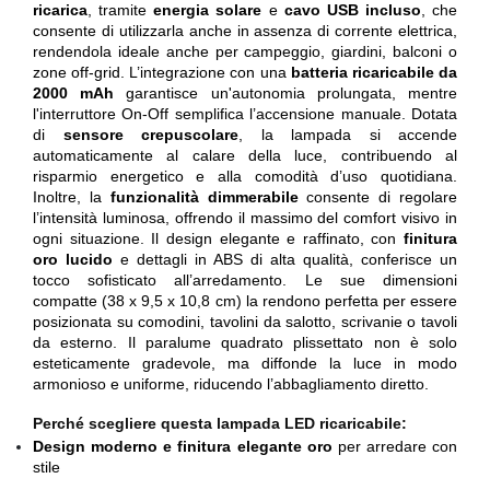
ricarica
, tramite
energia solare
e
cavo USB incluso
, che
consente di utilizzarla anche in assenza di corrente elettrica,
rendendola ideale anche per campeggio, giardini, balconi o
zone off-grid. L’integrazione con una
batteria ricaricabile da
2000 mAh
garantisce un'autonomia prolungata, mentre
l'interruttore On-Off semplifica l’accensione manuale. Dotata
di
sensore crepuscolare
, la lampada si accende
automaticamente al calare della luce, contribuendo al
risparmio energetico e alla comodità d’uso quotidiana.
Inoltre, la
funzionalità dimmerabile
consente di regolare
l’intensità luminosa, offrendo il massimo del comfort visivo in
ogni situazione. Il design elegante e raffinato, con
finitura
oro lucido
e dettagli in ABS di alta qualità, conferisce un
tocco sofisticato all’arredamento. Le sue dimensioni
compatte (38 x 9,5 x 10,8 cm) la rendono perfetta per essere
posizionata su comodini, tavolini da salotto, scrivanie o tavoli
da esterno. Il paralume quadrato plissettato non è solo
esteticamente gradevole, ma diffonde la luce in modo
armonioso e uniforme, riducendo l’abbagliamento diretto.
Perché scegliere questa lampada LED ricaricabile:
Design moderno e finitura elegante oro
per arredare con
stile