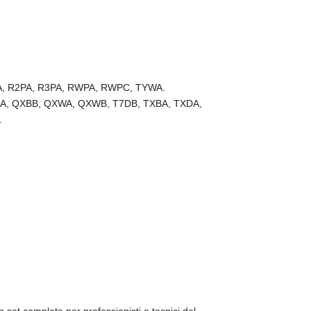
A, R2PA, R3PA, RWPA, RWPC, TYWA.
BA, QXBB, QXWA, QXWB, T7DB, TXBA, TXDA,
.
 set completo per professionisti e tecnici del