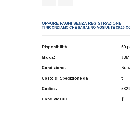
OPPURE PAGHI SENZA REGISTRAZIONE:
TI RICORDIAMO CHE SARANNO AGGIUNTE €6.10 C
Disponibilità
50 p
Marca:
JBM
Condizione:
Nuo
Costo di Spedizione da
€
Codice:
532
Condividi su