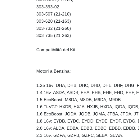
303-393-02
303-507 (21-210)
303-620 (21-163)
303-732 (21-260)
303-735 (21-263)
Compatibilità del Kit:
Motori a Benzina:
1.25 16v: DHA, DHB, DHC, DHD, DHE, DHF, DHG, F
1.4 16v: ASDA, ASDB, FHA, FHB, FHE, FHD, FHF, 
1.5 EcoBoost: M8DA, M8DB, M9DA, M9DB.
1.6 Ti-VCT: HXDB, HXJA, HXJB, HXDA, IQDA, IQDB
1.6 EcoBoost: JQDA, JQDB, JQMA, JTBA, JTDA, 
1.8 16v: EYDB, EYDC, EYDD, EYDE, EYDF, EYDG, 
2.0 16v: ALDA, EDBA, EDBB, EDBC, EDBD, EDDB,
2.3 16v: GZFA, GZFB, GZFC, SEBA, SEWA.