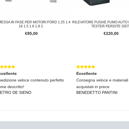
SA IN FASE PER MOTORI FORD 1.25 1.4
RILEVATORE FUGHE FUMO AUTO EVAP
16 1.5 1.6 1.8 2.
TESTER PERDITE SISTE
€85,00
€220,00
lente
Eccellente
zione veloce contenuto perfetto
Consegna veloce e materiali valid
descritto!
acquistati in prece
RO DE SIENO
BENEDETTO PANTINI