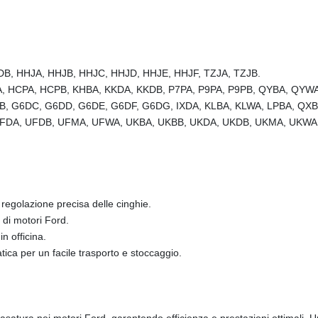
B, HHJA, HHJB, HHJC, HHJD, HHJE, HHJF, TZJA, TZJB.
A, HCPA, HCPB, KHBA, KKDA, KKDB, P7PA, P9PA, P9PB, QYBA, QYW
DB, G6DC, G6DD, G6DE, G6DF, G6DG, IXDA, KLBA, KLWA, LPBA, QX
UFDA, UFDB, UFMA, UFWA, UKBA, UKBB, UKDA, UKDB, UKMA, UKWA
 regolazione precisa delle cinghie.
di motori Ford.
in officina.
tica per un facile trasporto e stoccaggio.
asatura nei motori Ford, garantendo efficienza e prestazioni ottimali. Un