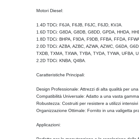
Motori Diesel:
1.4D TDCi: F6JA, F6JB, F6JC, F6JD, KVJA.
1.6D TDCi: G8DA, G8DB, G8DD, GPDA, HHDA, HHD
1.8D TDCi: BHPA, F9DA, F9DB, FFBA, FFDA, FFW
2.0D TDCi: AZBA, AZBC, AZWA, AZWC, G6DA, G6
TXDB, TXMA, TXWA, TYBA, TYDA, TYWA, UFBA, 
2.2D TDCi: KNBA, Q4BA.
Caratteristiche Principali:
Design Professionale: Attrezzi di alta qualità per una
Compatibilità Universale: Adatto a una vasta gamma 
Robustezza: Costruiti per resistere a utilizzi intensivi 
Organizzazione Ottimale: Fornito in una valigetta pra
Applicazioni:
Perfetto per la manutenzione e la regolazione della f