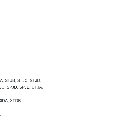
A, STJB, STJC, STJD.
JC, SPJD, SPJE, UTJA.
SIDA, XTDB.
L.