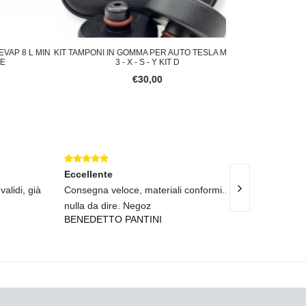
 8 L MIN
KIT TAMPONI IN GOMMA PER AUTO TESLA MOD.
LAMPADA LED COB 
3 - X - S - Y KIT D
RICARI
€30,00
Eccellente
Eccellente
i, già
Consegna veloce, materiali conformi...
Tenda luminosa 
nulla da dire. Negoz
bellissima..... S
BENEDETTO PANTINI
LEONARDO PA