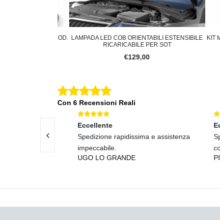
R AUTO TESLA MOD.
LAMPADA LED COB ORIENTABILI ESTENSIBILE
KIT MES
 KIT D
RICARICABILE PER SOT
0
€129,00
Con 6 Recensioni Reali
Eccellente
Eccel
ta e
Spedizione rapidissima e assistenza
Spedi
ne velocis
impeccabile.
come 
I
UGO LO GRANDE
PIET