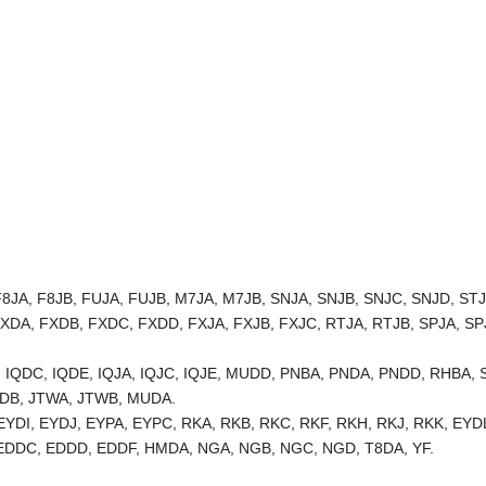
8JA, F8JB, FUJA, FUJB, M7JA, M7JB, SNJA, SNJB, SNJC, SNJD, STJ
FXDA, FXDB, FXDC, FXDD, FXJA, FXJB, FXJC, RTJA, RTJB, SPJA, SP
, IQDC, IQDE, IQJA, IQJC, IQJE, MUDD, PNBA, PNDA, PNDD, RHBA, 
JTDB, JTWA, JTWB, MUDA.
EYDI, EYDJ, EYPA, EYPC, RKA, RKB, RKC, RKF, RKH, RKJ, RKK, EYD
 EDDC, EDDD, EDDF, HMDA, NGA, NGB, NGC, NGD, T8DA, YF.