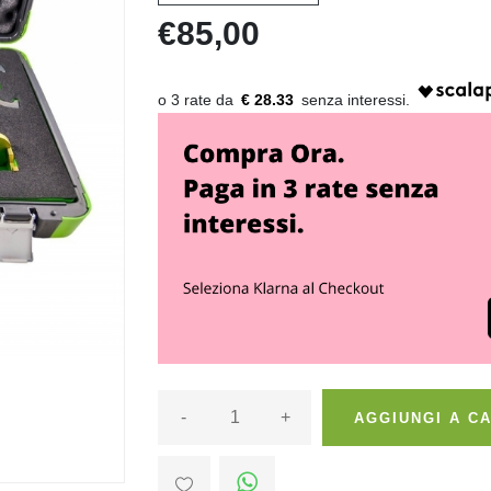
€85,00
€ 28.33
-
+
AGGIUNGI A C