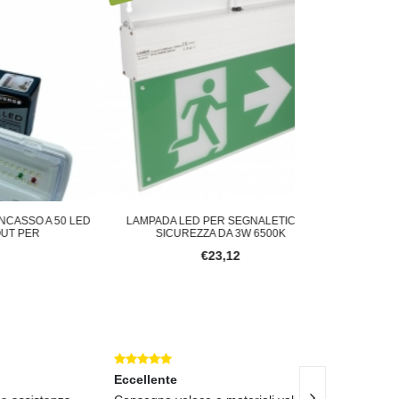
 50 LED
LAMPADA LED PER SEGNALETICA DI
DRIVER DI EME
SICUREZZA DA 3W 6500K
LAMPADE 
€23,12
Eccellente
Eccellente