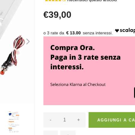
€39,00
€ 13.00
>
-
+
AGGIUNGI A C
>