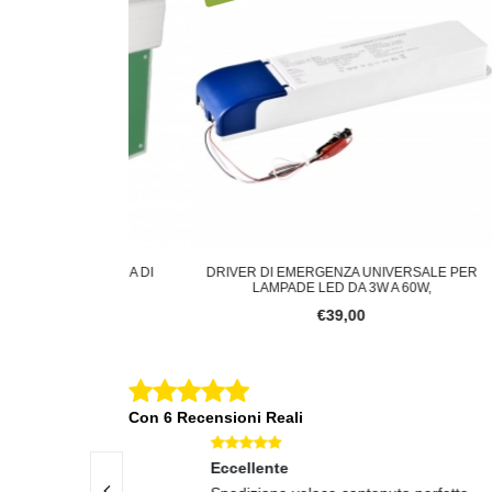
GNALETICA DI
DRIVER DI EMERGENZA UNIVERSALE PER
D
3W 6500K
LAMPADE LED DA 3W A 60W,
ACC
2
€39,00
Con 6 Recensioni Reali
Eccellente
Eccel