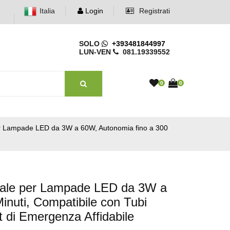
Italia
Login
Registrati
SOLO
+393481844997
LUN-VEN
081.19339552
0
0
er Lampade LED da 3W a 60W, Autonomia fino a 300
sale per Lampade LED da 3W a
inuti, Compatibile con Tubi
t di Emergenza Affidabile