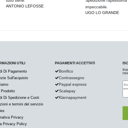
bene.
Spedizione rapidissima e assist
NIO LEFOSSE
impeccabile.
UGO LO GRANDE
RMAZIONI UTILI
PAGAMENTI ACCETTATI
IS
Ins
Bonifico
di Di Pagamento
new
Contrassegno
zie Sull'acquisto
Paypal express
Siamo
Scalapay
 Prodotto
Klarnapayment
i Di Spedizione e Costi
zioni e termini del servizio
ies
mativa Privacy
a Privacy Policy