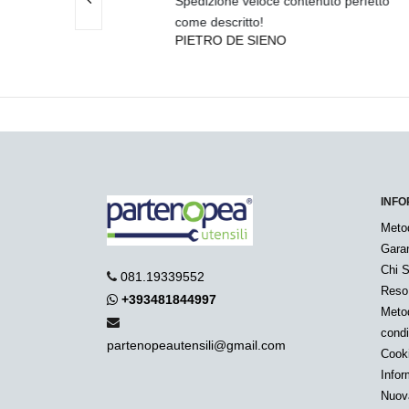
ta e
Spedizione veloce contenuto perfetto
tutto 
ANTO
ne velocis
come descritto!
I
PIETRO DE SIENO
INFO
Meto
Garan
Chi 
081.19339552
Reso
+393481844997
Metod
condi
partenopeautensili@gmail.com
Cook
Infor
Nuov