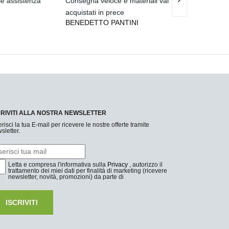
enza
Consegna veloce e materiali validi, già
Tenda luminosa 
acquistati in prece
bellissima..... S
BENEDETTO PANTINI
LEONARDO PA
CRIVITI ALLA NOSTRA NEWSLETTER
erisci la tua E-mail per ricevere le nostre offerte tramite
sletter.
Letta e compresa l'informativa sulla
Privacy
, autorizzo il
trattamento dei miei dati per finalità di marketing (ricevere
newsletter, novità, promozioni) da parte di
ISCRIVITI