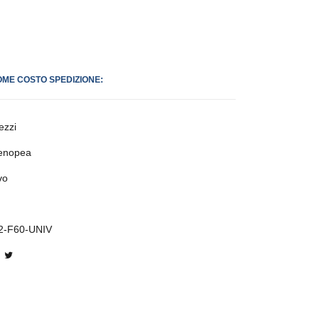
OME COSTO SPEDIZIONE:
ezzi
enopea
vo
2-F60-UNIV