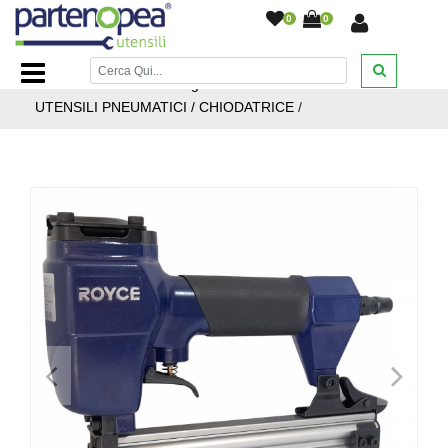
0
0
Home Page
/
BRICOLAGE E FAI DA TE
/
UTENSILI
PNEUMATICI
/
Home Page / BRICOLAGE E FAI DA TE /
UTENSILI PNEUMATICI / CHIODATRICE
/
<
>