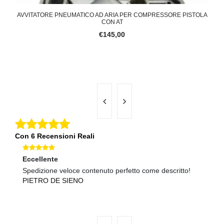
BILI
AVVITATORE PNEUMATICO AD ARIA PER COMPRESSORE PISTOLA
M
CON AT
€145,00
Con 6 Recensioni Reali
Eccellente
Ec
Spedizione veloce contenuto perfetto come descritto!
Te
PIETRO DE SIENO
ve
L