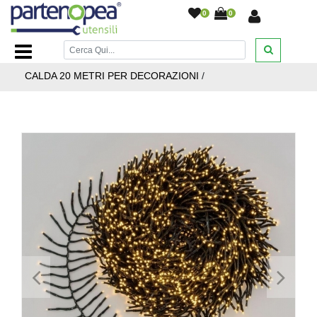
0
0
Home Page
/
ARTICOLI NATALIZI
/
CATENE LUMINOSE
/
CATENA LUMINOSA MILLEPIEDI 1000 LED A LUCE
CALDA 20 METRI PER DECORAZIONI
/
<
>