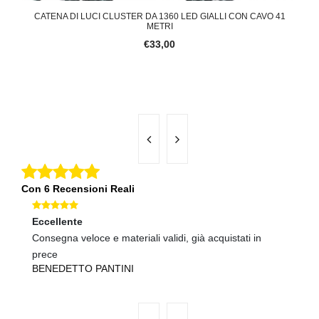
ENTE
CATENA DI LUCI CLUSTER DA 1360 LED GIALLI CON CAVO 41
CAT
METRI
€33,00
Con 6 Recensioni Reali
Eccellente
Ec
Consegna veloce e materiali validi, già acquistati in
Sp
U
prece
BENEDETTO PANTINI