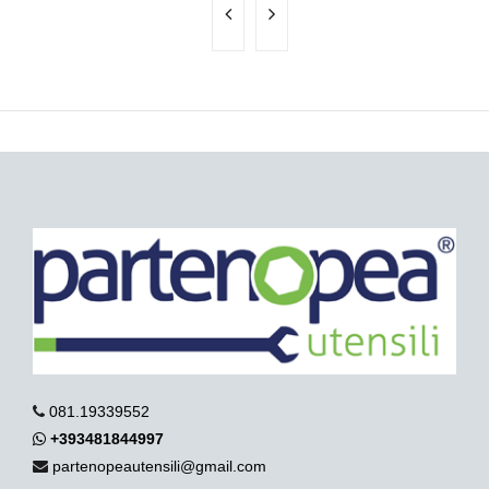
081.19339552
+393481844997
partenopeautensili@gmail.com