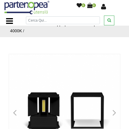
0
0
Home Page
/
ILLUMINAZIONE LED
/
APPLIQUE PER
INTERNI ED ESTERNI
/
Applique led cubo corpo nero
4000K
/
<
>