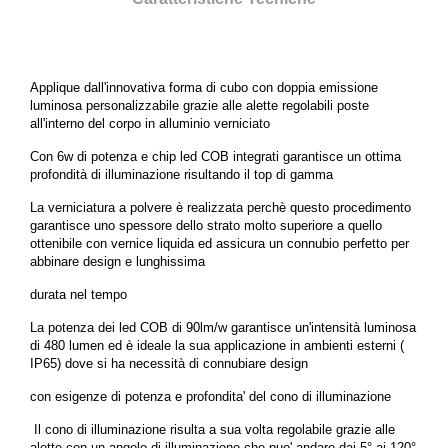
Applique dall'innovativa forma di cubo con doppia emissione
luminosa personalizzabile grazie alle alette regolabili poste
all'interno del corpo in alluminio verniciato
Con 6w di potenza e chip led COB integrati garantisce un ottima
profondità di illuminazione risultando il top di gamma
La verniciatura a polvere è realizzata perchè questo procedimento
garantisce uno spessore dello strato molto superiore a quello
ottenibile con vernice liquida ed assicura un connubio perfetto per
abbinare design e lunghissima
durata nel tempo
La potenza dei led COB di 90lm/w garantisce un'intensità luminosa
di 480 lumen ed è ideale la sua applicazione in ambienti esterni (
IP65) dove si ha necessità di connubiare design
con esigenze di potenza e profondita' del cono di illuminazione
Il cono di illuminazione risulta a sua volta regolabile grazie alle
alette con un angolo di illuminazione che puo' andare dai 5° ai 120°