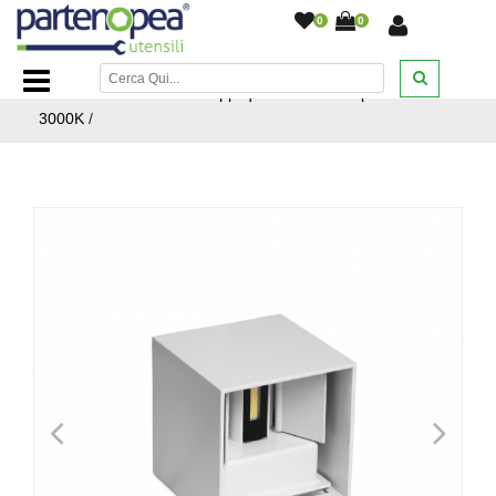
0
0
Home Page
/
ILLUMINAZIONE LED
/
APPLIQUE PER
INTERNI ED ESTERNI
/
Applique led cubo corpo bianco
3000K
/
<
>