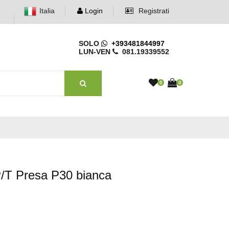
Italia
Login
Registrati
SOLO
+393481844997
LUN-VEN
081.19339552
0
0
P/T Presa P30 bianca