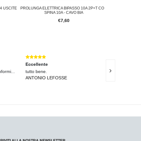
 USCITE
PROLUNGA ELETTRICA BIPASSO 10A 2P+T CON
ADATTATORE SPINA
SPINA 10A - CAVO BIA
€7,60
Eccellente
Eccellente
rmi...
tutto bene.
Spedizione rapi
ANTONIO LEFOSSE
impeccabile.
UGO LO GRAN
CRIVITI ALLA NOSTRA NEWSLETTER