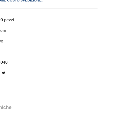
OME COSTO SPEDIZIONE:
0 pezzi
dom
vo
5040
cniche