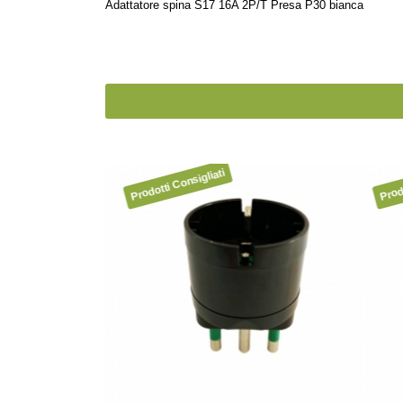
Adattatore spina S17 16A 2P/T Presa P30 bianca