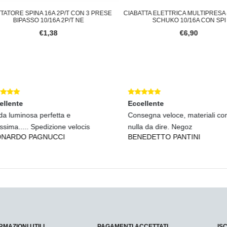
ATORE SPINA 16A 2P/T CON 3 PRESE
CIABATTA ELETTRICA MULTIPRESA 4
BIPASSO 10/16A 2P/T NE
SCHUKO 10/16A CON SPI
€1,38
€6,90
lente
Eccellente
 luminosa perfetta e
Consegna veloce, materiali confo
sima..... Spedizione velocis
nulla da dire. Negoz
ARDO PAGNUCCI
BENEDETTO PANTINI
RMAZIONI UTILI
PAGAMENTI ACCETTATI
IS