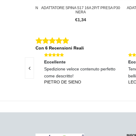
ASSO 10A 2P+T CON
ADATTATORE SPINA S17 16A 2P/T PRESA P30
ADATT
AVO BIA
NERA
€1,34
Con 6 Recensioni Reali
Eccellente
Eccel
 e assistenza
Spedizione veloce contenuto perfetto
Tenda
come descritto!
bellis
PIETRO DE SIENO
LEON
INFO