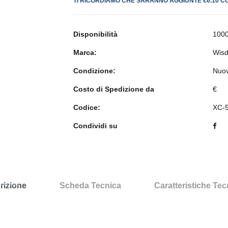
TI RICORDIAMO CHE SARANNO AGGIUNTE €6.10 C
Disponibilità
1000
Marca:
Wis
Condizione:
Nuo
Costo di Spedizione da
€
Codice:
XC-
Condividi su
rizione
Scheda Tecnica
Caratteristiche Te