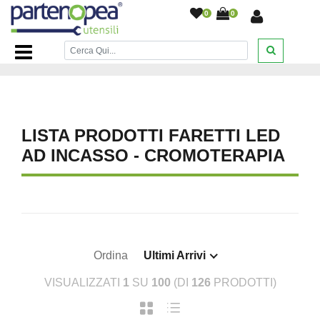
0
0
Home Page
/
ILLUMINAZIONE LED
/
FARETTI LED AD
INCASSO - CROMOTERAPIA
/
LISTA PRODOTTI FARETTI LED
AD INCASSO - CROMOTERAPIA
Ordina
Ultimi Arrivi
VISUALIZZATI
1
SU
100
(DI
126
PRODOTTI)