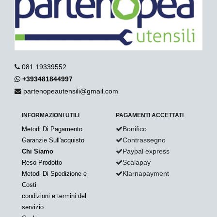
081.19339552
+393481844997
partenopeautensili@gmail.com
INFORMAZIONI UTILI
PAGAMENTI ACCETTATI
Bonifico
Metodi Di Pagamento
Contrassegno
Garanzie Sull'acquisto
Paypal express
Chi Siamo
Scalapay
Reso Prodotto
Klarnapayment
Metodi Di Spedizione e
Costi
condizioni e termini del
servizio