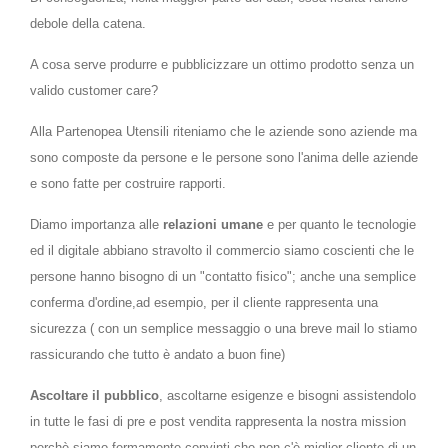
debole della catena.
A cosa serve produrre e pubblicizzare un ottimo prodotto senza un
valido customer care?
Alla Partenopea Utensili riteniamo che le aziende sono aziende ma
sono composte da persone e le persone sono l'anima delle aziende
e sono fatte per costruire rapporti.
Diamo importanza alle
relazioni umane
e per quanto le tecnologie
ed il digitale abbiano stravolto il commercio siamo coscienti che le
persone hanno bisogno di un "contatto fisico"; anche una semplice
conferma d'ordine,ad esempio, per il cliente rappresenta una
sicurezza ( con un semplice messaggio o una breve mail lo stiamo
rassicurando che tutto è andato a buon fine)
Ascoltare il pubblico
, ascoltarne esigenze e bisogni assistendolo
in tutte le fasi di pre e post vendita rappresenta la nostra mission
perchè siamo fermamente convinti che non c'è miglior cliente di un