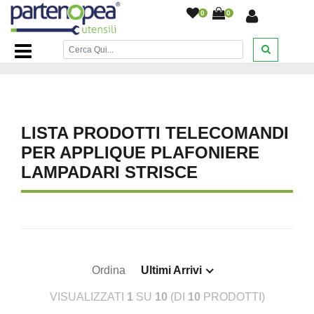
0
0
Home Page
/
ILLUMINAZIONE LED
/
ACCESSORI CASA E
COMPONENTI ELETTRICI
/
LISTA PRODOTTI TELECOMANDI
PER APPLIQUE PLAFONIERE
LAMPADARI STRISCE
Ordina
Ultimi Arrivi
VISUALIZZATI
1
SU
10
(DI
10
PRODOTTI)