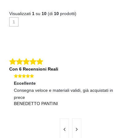
Visualizzati
1
su
10
(di
10
prodotti)
1
Con 6 Recensioni Reali
Eccellente
Ec
Consegna veloce e materiali validi, già acquistati in
Te
prece
ve
BENEDETTO PANTINI
L