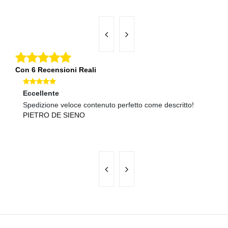
Con 6 Recensioni Reali
Eccellente
Ec
Spedizione veloce contenuto perfetto come descritto!
Co
PIETRO DE SIENO
pr
B