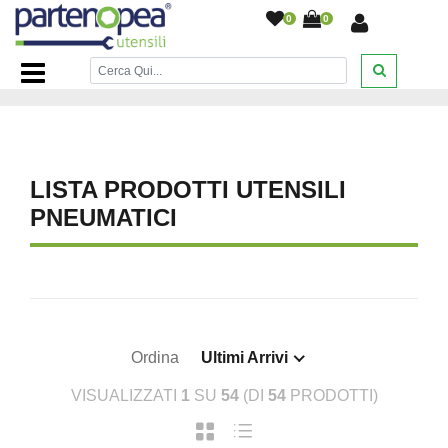
0
0
Home Page
/
BRICOLAGE E FAI DA TE
/
UTENSILI
PNEUMATICI
/
LISTA PRODOTTI UTENSILI
PNEUMATICI
Ordina
Ultimi Arrivi
VISUALIZZATI
1
SU
54
(DI
54
PRODOTTI)