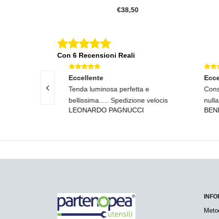
0
€38,50
Con 6 Recensioni Reali
Eccellente
Eccel
 e assistenza
Tenda luminosa perfetta e
Conse
bellissima..... Spedizione velocis
nulla
LEONARDO PAGNUCCI
BENE
INFO
Meto