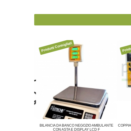
A PORTATILE A
BILANCIA DA BANCO NEGOZIO AMBULANTE
COPPIA
 GONFIATORE
CON ASTA E DISPLAY LCD F