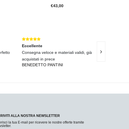
€43,00
Eccellente
Eccellente
fetto
Consegna veloce e materiali validi, già
Spedizione rapi
acquistati in prece
impeccabile.
BENEDETTO PANTINI
UGO LO GRAN
CRIVITI ALLA NOSTRA NEWSLETTER
erisci la tua E-mail per ricevere le nostre offerte tramite
sletter.