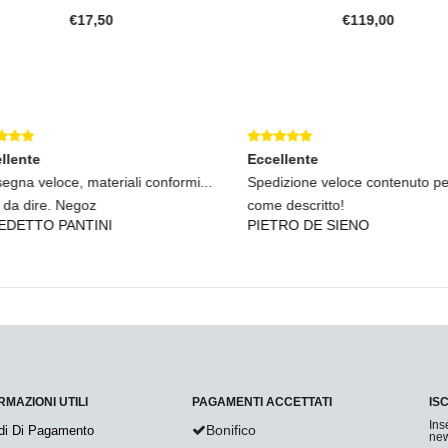
€17,50
€119,00
lente
Eccellente
gna veloce, materiali conformi...
Spedizione veloce contenuto per
 da dire. Negoz
come descritto!
DETTO PANTINI
PIETRO DE SIENO
RMAZIONI UTILI
PAGAMENTI ACCETTATI
IS
Ins
Bonifico
di Di Pagamento
new