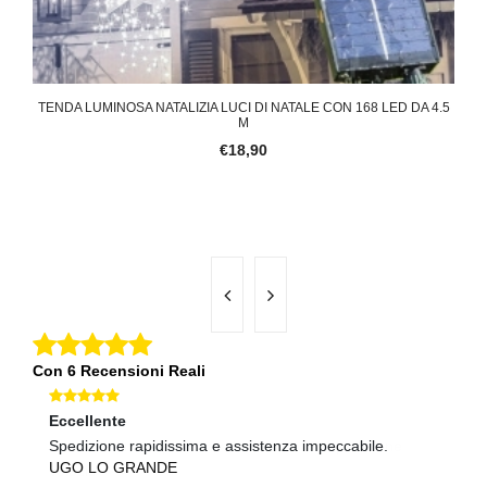
 LUCE
TENDA LUMINOSA NATALIZIA LUCI DI NATALE CON 168 LED DA 4.5
CAT
M
€18,90
Con 6 Recensioni Reali
Eccellente
Ec
Spedizione rapidissima e assistenza impeccabile.
Co
UGO LO GRANDE
pr