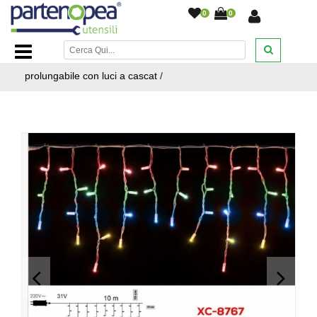
0
0
Home Page
/
ARTICOLI NATALIZI
/
TENDE LUMINOSE
/
Tenda luminosa luci natalizie con 380 LED da 10mt
prolungabile con luci a cascat
/
<
>