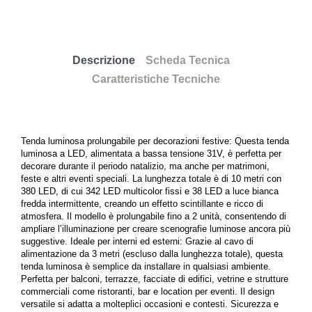
Descrizione
Scheda Tecnica
Caratteristiche Tecniche
Tenda luminosa prolungabile per decorazioni festive: Questa tenda
luminosa a LED, alimentata a bassa tensione 31V, è perfetta per
decorare durante il periodo natalizio, ma anche per matrimoni,
feste e altri eventi speciali. La lunghezza totale è di 10 metri con
380 LED, di cui 342 LED multicolor fissi e 38 LED a luce bianca
fredda intermittente, creando un effetto scintillante e ricco di
atmosfera. Il modello è prolungabile fino a 2 unità, consentendo di
ampliare l’illuminazione per creare scenografie luminose ancora più
suggestive. Ideale per interni ed esterni: Grazie al cavo di
alimentazione da 3 metri (escluso dalla lunghezza totale), questa
tenda luminosa è semplice da installare in qualsiasi ambiente.
Perfetta per balconi, terrazze, facciate di edifici, vetrine e strutture
commerciali come ristoranti, bar e location per eventi. Il design
versatile si adatta a molteplici occasioni e contesti. Sicurezza e