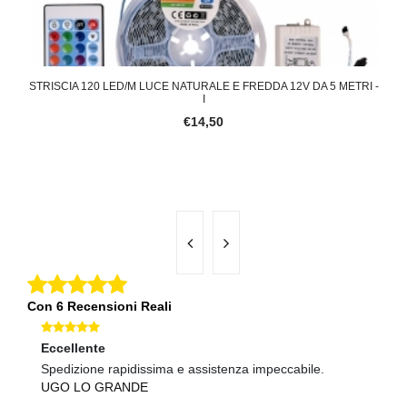
STRISCIA 120 LED/M LUCE NATURALE E FREDDA 12V DA 5 METRI -
I
€14,50
Con 6 Recensioni Reali
Eccellente
Ec
Spedizione rapidissima e assistenza impeccabile.
tu
UGO LO GRANDE
A