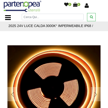
0
0
Home Page
/
ILLUMINAZIONE LED
/
STRISCIE LED
PROFILI ALLUMINIO ALIMENTATORI
/
STRISCIA LED
2025 24V LUCE CALDA 3000K° IMPERMEABILE IP68
/
<
>