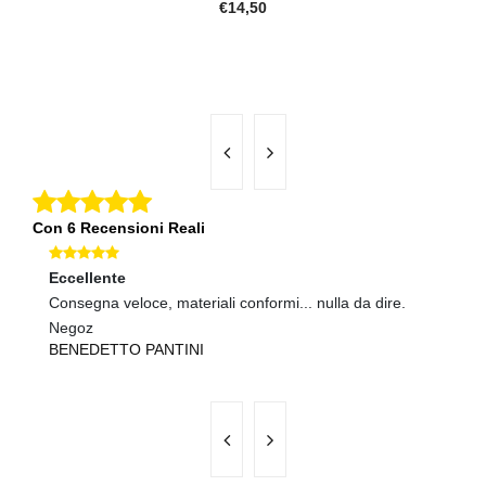
€14,50
Con 6 Recensioni Reali
Eccellente
Ec
Consegna veloce, materiali conformi... nulla da dire.
tu
A
Negoz
BENEDETTO PANTINI