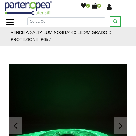
0
0
Home Page
/
ILLUMINAZIONE LED
/
STRISCIE LED
PROFILI ALLUMINIO ALIMENTATORI
/
STRISCIA LED 12V
VERDE AD ALTA LUMINOSITA' 60 LED/M GRADO DI
PROTEZIONE IP65
/
<
>