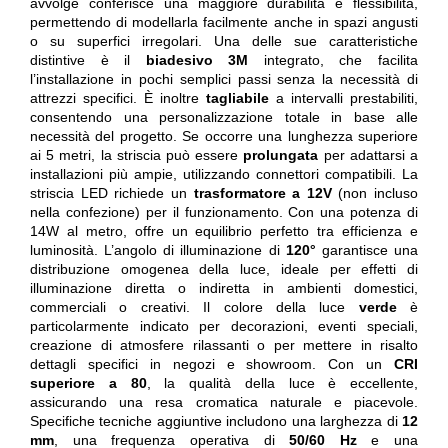
avvolge conferisce una maggiore durabilità e flessibilità,
permettendo di modellarla facilmente anche in spazi angusti
o su superfici irregolari. Una delle sue caratteristiche
distintive è il
biadesivo 3M
integrato, che facilita
l’installazione in pochi semplici passi senza la necessità di
attrezzi specifici. È inoltre
tagliabile
a intervalli prestabiliti,
consentendo una personalizzazione totale in base alle
necessità del progetto. Se occorre una lunghezza superiore
ai 5 metri, la striscia può essere
prolungata
per adattarsi a
installazioni più ampie, utilizzando connettori compatibili. La
striscia LED richiede un
trasformatore a 12V
(non incluso
nella confezione) per il funzionamento. Con una potenza di
14W al metro, offre un equilibrio perfetto tra efficienza e
luminosità. L’angolo di illuminazione di
120°
garantisce una
distribuzione omogenea della luce, ideale per effetti di
illuminazione diretta o indiretta in ambienti domestici,
commerciali o creativi. Il colore della luce
verde
è
particolarmente indicato per decorazioni, eventi speciali,
creazione di atmosfere rilassanti o per mettere in risalto
dettagli specifici in negozi e showroom. Con un
CRI
superiore a 80
, la qualità della luce è eccellente,
assicurando una resa cromatica naturale e piacevole.
Specifiche tecniche aggiuntive includono una larghezza di
12
mm
, una frequenza operativa di
50/60 Hz
e una