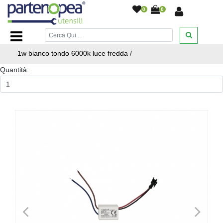
0
0
Home Page
/
ILLUMINAZIONE LED
/
FARETTI LED AD
INCASSO - CROMOTERAPIA
/
Punto luce led ad incasso
1w bianco tondo 6000k luce fredda
/
Quantità:
<
>