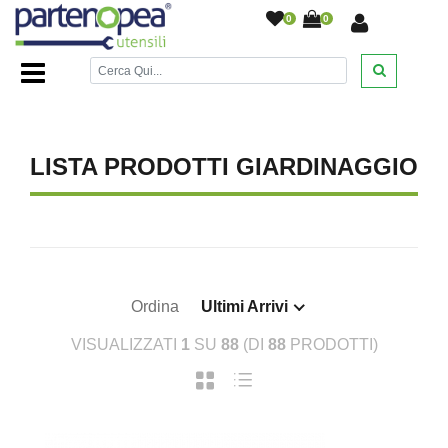
0
0
Home Page
/
BRICOLAGE E FAI DA TE
/
GIARDINAGGIO
/
LISTA PRODOTTI GIARDINAGGIO
Ordina
Ultimi Arrivi
VISUALIZZATI
1
SU
88
(DI
88
PRODOTTI)