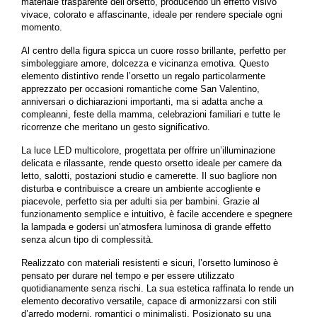
materiale trasparente dell’orsetto, producendo un effetto visivo
vivace, colorato e affascinante, ideale per rendere speciale ogni
momento.
Al centro della figura spicca un cuore rosso brillante, perfetto per
simboleggiare amore, dolcezza e vicinanza emotiva. Questo
elemento distintivo rende l’orsetto un regalo particolarmente
apprezzato per occasioni romantiche come San Valentino,
anniversari o dichiarazioni importanti, ma si adatta anche a
compleanni, feste della mamma, celebrazioni familiari e tutte le
ricorrenze che meritano un gesto significativo.
La luce LED multicolore, progettata per offrire un’illuminazione
delicata e rilassante, rende questo orsetto ideale per camere da
letto, salotti, postazioni studio e camerette. Il suo bagliore non
disturba e contribuisce a creare un ambiente accogliente e
piacevole, perfetto sia per adulti sia per bambini. Grazie al
funzionamento semplice e intuitivo, è facile accendere e spegnere
la lampada e godersi un’atmosfera luminosa di grande effetto
senza alcun tipo di complessità.
Realizzato con materiali resistenti e sicuri, l’orsetto luminoso è
pensato per durare nel tempo e per essere utilizzato
quotidianamente senza rischi. La sua estetica raffinata lo rende un
elemento decorativo versatile, capace di armonizzarsi con stili
d’arredo moderni, romantici o minimalisti. Posizionato su una