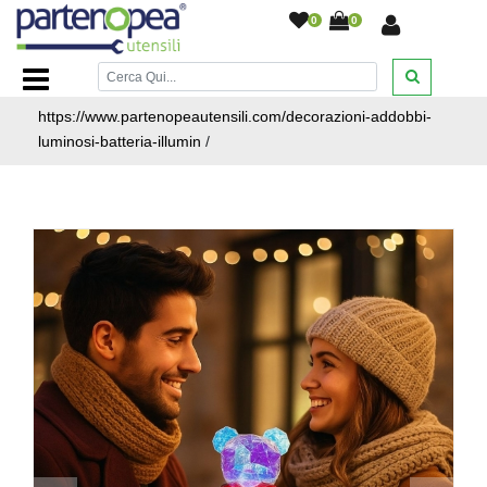
0
0
Home Page
/
ARTICOLI NATALIZI
/
DECORAZIONI E
ADDOBBI LUMINOSI A BATTERIA E USB
/
https://www.partenopeautensili.com/decorazioni-addobbi-
luminosi-batteria-illumin
/