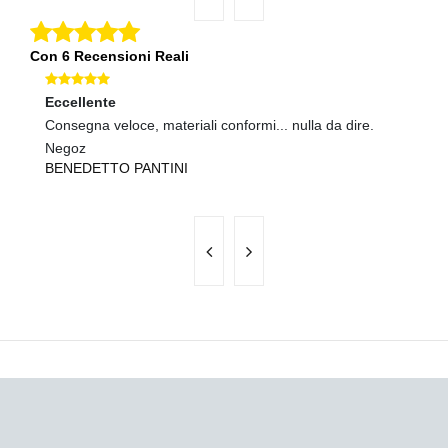
Con 6 Recensioni Reali
Eccellente
Ec
Consegna veloce, materiali conformi... nulla da dire.
Sp
P
Negoz
BENEDETTO PANTINI