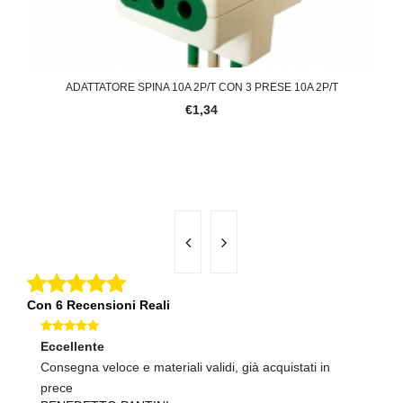
 IN
ADATTATORE SPINA 10A 2P/T CON 3 PRESE 10A 2P/T
P
€1,34
Con 6 Recensioni Reali
Eccellente
Ec
Consegna veloce e materiali validi, già acquistati in
tu
A
prece