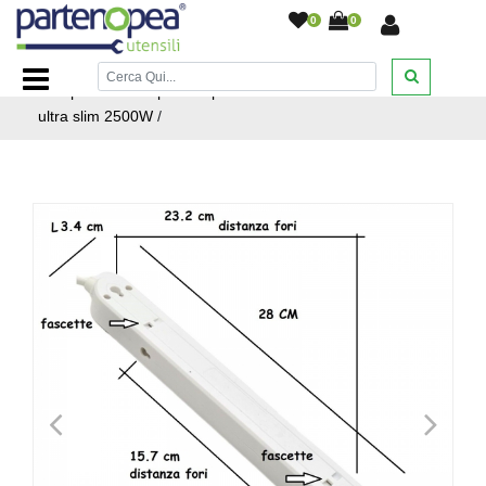
0
0
Home Page
/
ILLUMINAZIONE LED
/
SPINOTTERIA
/
multipresa salvaspazio 4 posti con interruttore 10A ciabatta
ultra slim 2500W
/
<
>