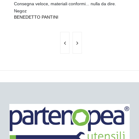
Consegna veloce, materiali conformi... nulla da dire.
tu
A
Negoz
BENEDETTO PANTINI