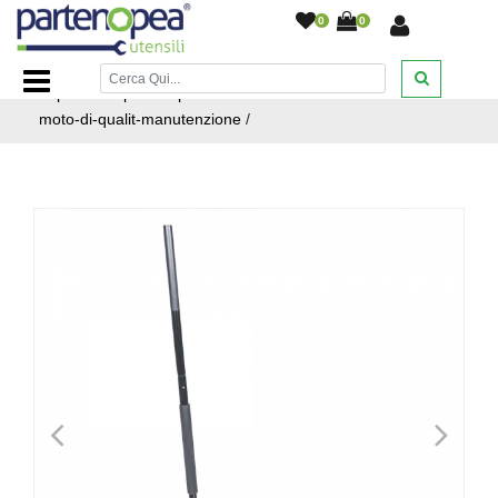
0
0
Home Page
/
ATTREZZATURE AUTO MOTO
/
https://www.partenopeautensili.com/attrezzature-auto-
moto-di-qualit-manutenzione
/
<
>